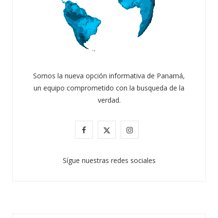
Somos la nueva opción informativa de Panamá,
un equipo comprometido con la busqueda de la
verdad.
F
X
I
a
(
n
Sígue nuestras redes sociales
c
T
s
e
w
t
b
i
a