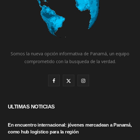
Somos la nueva opción informativa de Panamá, un equipo
comprometido con la busqueda de la verdad.
F
X
I
a
(
n
c
T
s
ULTIMAS NOTICIAS
e
w
t
En encuentro internacional: jóvenes mercadean a Panamá,
b
i
a
como hub logístico para la región
o
t
g