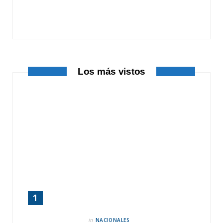
o
t
g
o
t
r
k
e
a
r
m
Los más vistos
)
in
NACIONALES