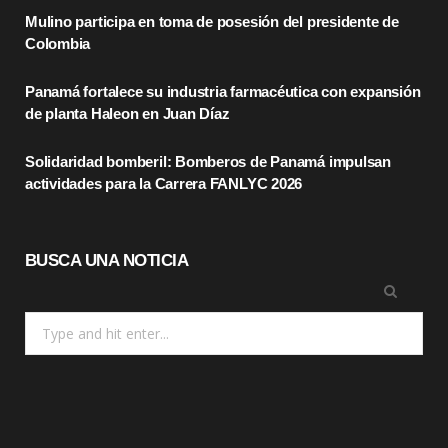
Mulino participa en toma de posesión del presidente de
o
t
r
Colombia
k
e
a
Panamá fortalece su industria farmacéutica con expansión
r
m
de planta Haleon en Juan Díaz
)
Solidaridad bomberil: Bomberos de Panamá impulsan
actividades para la Carrera FANLYC 2026
BUSCA UNA NOTICIA
Search
for: