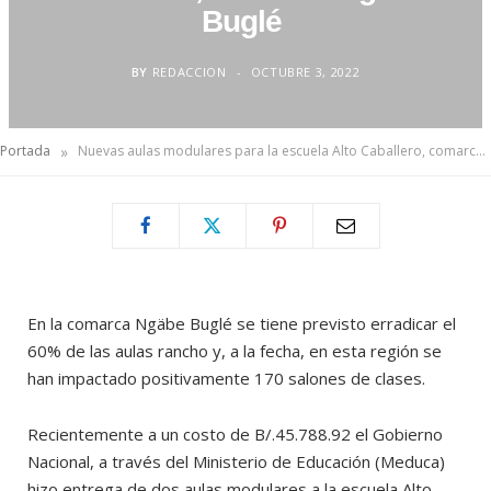
Buglé
BY
REDACCION
OCTUBRE 3, 2022
»
Portada
Nuevas aulas modulares para la escuela Alto Caballero, comarca Ngäbe Buglé
En la comarca Ngäbe Buglé se tiene previsto erradicar el
60% de las aulas rancho y, a la fecha, en esta región se
han impactado positivamente 170 salones de clases.
Recientemente a un costo de B/.45.788.92 el Gobierno
Nacional, a través del Ministerio de Educación (Meduca)
hizo entrega de dos aulas modulares a la escuela Alto