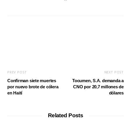
e
b
s
i
t
e
PREV POST
NEXT POST
Confirman siete muertes
Tocumen, S.A. demanda a
por nuevo brote de cólera
CNO por 20,7 millones de
en Haití
dólares
Related Posts