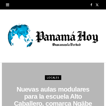
F
X
a
(
c
T
e
w
b
i
o
t
o
t
k
e
LOCALES
r
Nuevas aulas modulares
)
para la escuela Alto
Caballero, comarca Ngäbe