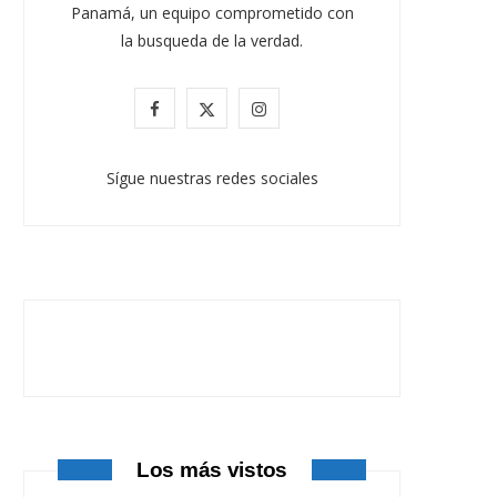
Panamá, un equipo comprometido con
la busqueda de la verdad.
F
X
I
a
(
n
Sígue nuestras redes sociales
c
T
s
e
w
t
b
i
a
o
t
g
o
t
r
k
e
a
r
m
Los más vistos
)