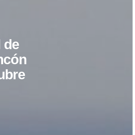
 de
Ancón
ubre