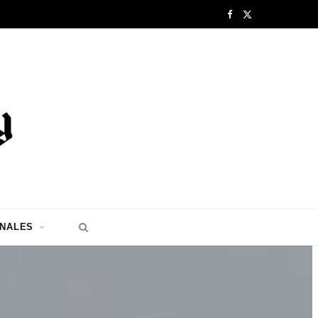
F
X
a
(
c
T
e
w
b
i
o
t
o
t
k
e
ONALES
r
)