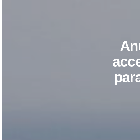
An
acce
par