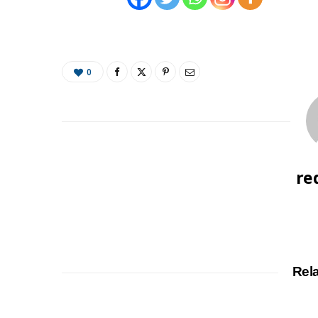
0
re
Rel