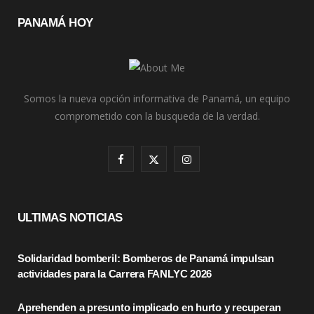
PANAMÁ HOY
Somos la nueva opción informativa de Panamá, un equipo
comprometido con la busqueda de la verdad.
F
X
I
a
(
n
c
T
s
ULTIMAS NOTICIAS
e
w
t
Solidaridad bomberil: Bomberos de Panamá impulsan
b
i
a
actividades para la Carrera FANLYC 2026
o
t
g
Aprehenden a presunto implicado en hurto y recuperan
o
t
r