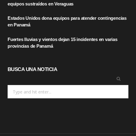
equipos sustraídos en Veraguas
k
e
a
Estados Unidos dona equipos para atender contingencias
r
m
en Panamá
)
Fuertes lluvias y vientos dejan 15 incidentes en varias
provincias de Panamá
BUSCA UNA NOTICIA
Search
for: