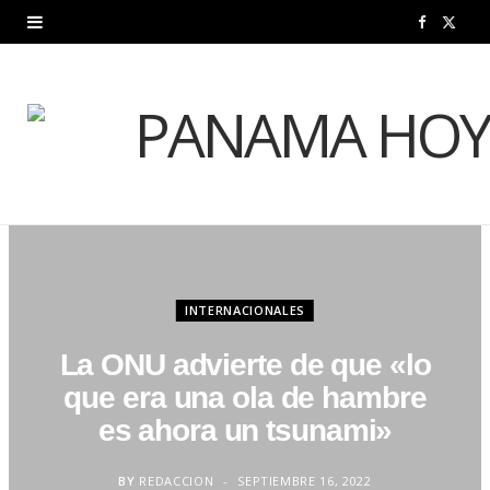
F
X
a
(
c
T
e
w
b
i
o
t
o
t
INTERNACIONALES
k
e
La ONU advierte de que «lo
r
que era una ola de hambre
)
es ahora un tsunami»
BY
REDACCION
SEPTIEMBRE 16, 2022