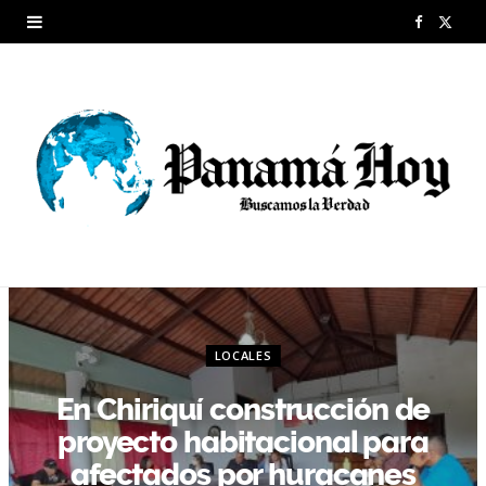
F
X
a
(
c
T
e
w
b
i
o
t
o
t
k
e
LOCALES
r
En Chiriquí construcción de
)
proyecto habitacional para
afectados por huracanes