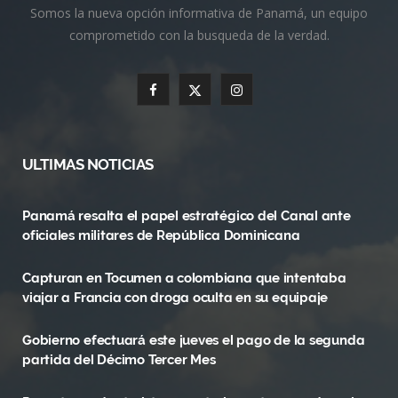
Somos la nueva opción informativa de Panamá, un equipo
comprometido con la busqueda de la verdad.
F
X
I
a
(
n
c
T
s
ULTIMAS NOTICIAS
e
w
t
Panamá resalta el papel estratégico del Canal ante
b
i
a
oficiales militares de República Dominicana
o
t
g
Capturan en Tocumen a colombiana que intentaba
o
t
r
viajar a Francia con droga oculta en su equipaje
k
e
a
Gobierno efectuará este jueves el pago de la segunda
r
m
partida del Décimo Tercer Mes
)