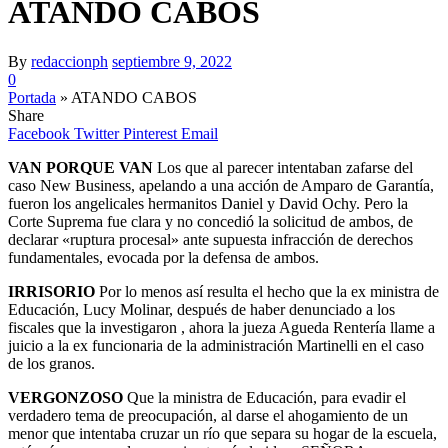
ATANDO CABOS
By
redaccionph
septiembre 9, 2022
0
Portada
»
ATANDO CABOS
Share
Facebook
Twitter
Pinterest
Email
VAN PORQUE VAN
Los que al parecer intentaban zafarse del
caso New Business, apelando a una acción de Amparo de Garantía,
fueron los angelicales hermanitos Daniel y David Ochy. Pero la
Corte Suprema fue clara y no concedió la solicitud de ambos, de
declarar «ruptura procesal» ante supuesta infracción de derechos
fundamentales, evocada por la defensa de ambos.
IRRISORIO
Por lo menos así resulta el hecho que la ex ministra de
Educación, Lucy Molinar, después de haber denunciado a los
fiscales que la investigaron , ahora la jueza Agueda Rentería llame a
juicio a la ex funcionaria de la administración Martinelli en el caso
de los granos.
VERGONZOSO
Que la ministra de Educación, para evadir el
verdadero tema de preocupación, al darse el ahogamiento de un
menor que intentaba cruzar un río que separa su hogar de la escuela,