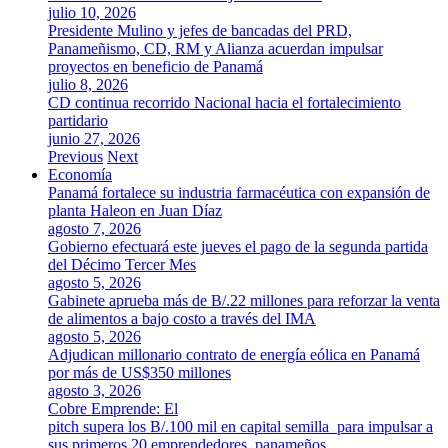
julio 10, 2026
Presidente Mulino y jefes de bancadas del PRD,
Panameñismo, CD, RM y Alianza acuerdan impulsar
proyectos en beneficio de Panamá
julio 8, 2026
CD continua recorrido Nacional hacia el fortalecimiento
partidario
junio 27, 2026
Previous
Next
Economía
Panamá fortalece su industria farmacéutica con expansión de
planta Haleon en Juan Díaz
agosto 7, 2026
Gobierno efectuará este jueves el pago de la segunda partida
del Décimo Tercer Mes
agosto 5, 2026
Gabinete aprueba más de B/.22 millones para reforzar la venta
de alimentos a bajo costo a través del IMA
agosto 5, 2026
Adjudican millonario contrato de energía eólica en Panamá
por más de US$350 millones
agosto 3, 2026
Cobre Emprende: El
pitch supera los B/.100 mil en capital semilla para impulsar a
sus primeros 20 emprendedores panameños