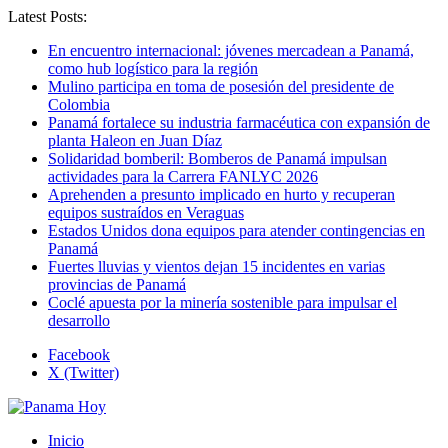
Latest Posts:
En encuentro internacional: jóvenes mercadean a Panamá,
como hub logístico para la región
Mulino participa en toma de posesión del presidente de
Colombia
Panamá fortalece su industria farmacéutica con expansión de
planta Haleon en Juan Díaz
Solidaridad bomberil: Bomberos de Panamá impulsan
actividades para la Carrera FANLYC 2026
Aprehenden a presunto implicado en hurto y recuperan
equipos sustraídos en Veraguas
Estados Unidos dona equipos para atender contingencias en
Panamá
Fuertes lluvias y vientos dejan 15 incidentes en varias
provincias de Panamá
Coclé apuesta por la minería sostenible para impulsar el
desarrollo
Facebook
X (Twitter)
Inicio