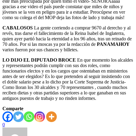
esté más preocupada por quien tomó el video- SEÑORAaaaa
gracias a ese video el país puede constatar que miles de niños y
jóvenes se la ven en peligro para ir a estudiar. Preocúpese en ver
como su colega el del MOP deja las fotos de lado y trabaja más!
CABALOSOS
La gente corriendo a comprar 9670 al derecho y al
revés, tras darse el fallecimiento de la Reina Isabel de Inglaterra,
quien ayer partió hacia la eternidad a los 96 años, tras un reinado de
70 años. Por si las moscas ya por la redacción de
PANAMAHOY
varios fueron por sus chances y billetes.
LO DIJO EL DIPUTADO BROCE
En que momento los alcaldes
y representantes podrán cumplir con sus dos roles, como
funcionarios electos y en los cargos que ostentaban en ministerios
antes de ser elegidos? Es lo que pretenden al seguir insistiendo con
el doble salario pese a lo dicho por la Corte Suprema de Justicia-
Como lloran los 30 alcaldes y 70 representantes , cuando muchos
reciben dietas y otras partidas superiores a lo que ganaban en sus
antiguos puestos de trabajo y no rinden informes.
Comparte
0