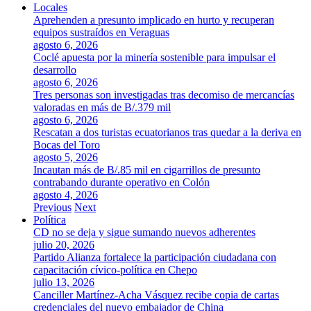
Locales
Aprehenden a presunto implicado en hurto y recuperan
equipos sustraídos en Veraguas
agosto 6, 2026
Coclé apuesta por la minería sostenible para impulsar el
desarrollo
agosto 6, 2026
Tres personas son investigadas tras decomiso de mercancías
valoradas en más de B/.379 mil
agosto 6, 2026
Rescatan a dos turistas ecuatorianos tras quedar a la deriva en
Bocas del Toro
agosto 5, 2026
Incautan más de B/.85 mil en cigarrillos de presunto
contrabando durante operativo en Colón
agosto 4, 2026
Previous
Next
Política
CD no se deja y sigue sumando nuevos adherentes
julio 20, 2026
Partido Alianza fortalece la participación ciudadana con
capacitación cívico-política en Chepo
julio 13, 2026
Canciller Martínez-Acha Vásquez recibe copia de cartas
credenciales del nuevo embajador de China