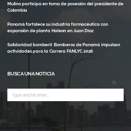
Mulino participa en toma de posesión del presidente de
o
t
r
Colombia
k
e
a
Panamá fortalece su industria farmacéutica con
r
m
expansión de planta Haleon en Juan Díaz
)
Solidaridad bomberil: Bomberos de Panamá impulsan
actividades para la Carrera FANLYC 2026
BUSCA UNA NOTICIA
Search
for: