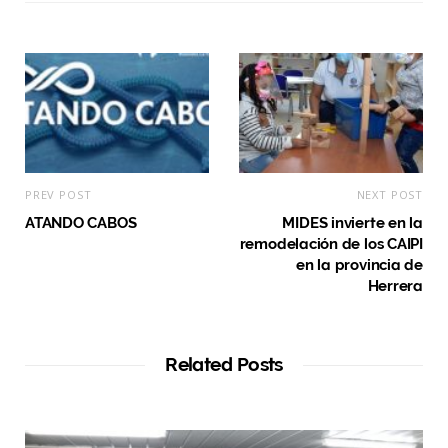
t
e
PREV POST
NEXT POST
ATANDO CABOS
MIDES invierte en la
remodelación de los CAIPI
en la provincia de
Herrera
Related Posts