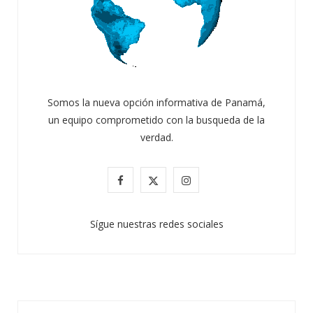
Somos la nueva opción informativa de Panamá,
un equipo comprometido con la busqueda de la
verdad.
F
X
I
a
(
n
Sígue nuestras redes sociales
c
T
s
e
w
t
b
i
a
o
t
g