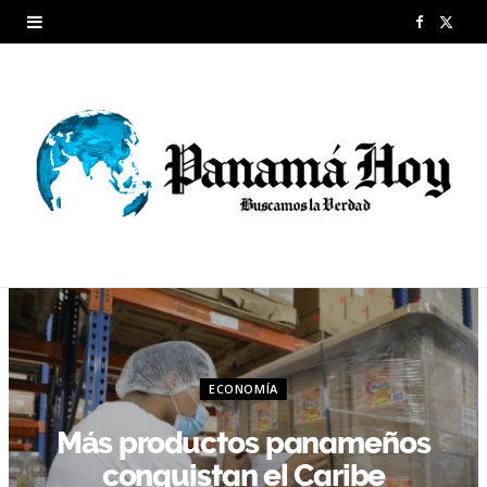
F
X
a
(
c
T
e
w
b
i
o
t
o
t
k
e
r
ECONOMÍA
)
Más productos panameños
conquistan el Caribe