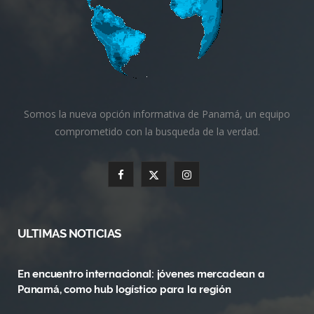
Somos la nueva opción informativa de Panamá, un equipo
comprometido con la busqueda de la verdad.
F
X
I
a
(
n
c
T
s
ULTIMAS NOTICIAS
e
w
t
En encuentro internacional: jóvenes mercadean a
b
i
a
Panamá, como hub logístico para la región
o
t
g