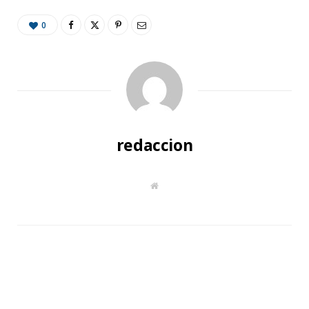
0
redaccion
W
e
b
s
i
t
e