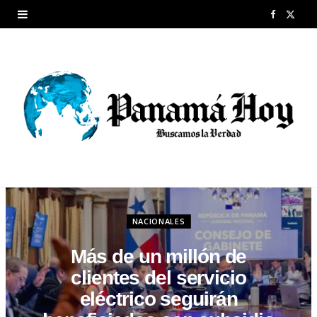
F
X
a
(
c
T
e
w
b
i
o
t
o
t
k
e
NACIONALES
r
Más de un millón de
)
clientes del servicio
eléctrico seguirán