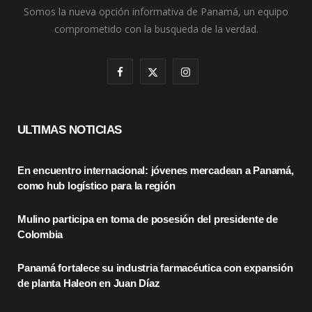
Somos la nueva opción informativa de Panamá, un equipo
comprometido con la busqueda de la verdad.
F
X
I
a
(
n
c
T
s
ULTIMAS NOTICIAS
e
w
t
En encuentro internacional: jóvenes mercadean a Panamá,
b
i
a
como hub logístico para la región
o
t
g
Mulino participa en toma de posesión del presidente de
o
t
r
Colombia
k
e
a
Panamá fortalece su industria farmacéutica con expansión
r
m
de planta Haleon en Juan Díaz
)