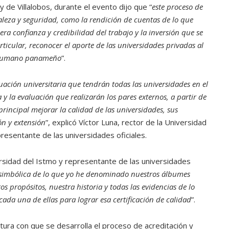
 de Villalobos, durante el evento dijo que “
este proceso de
ATANDO CABOS
taleza y seguridad, como la rendición de cuentas de lo que
JULIO 30, 2026
ra confianza y credibilidad del trabajo y la inversión que se
articular, reconocer el aporte de las universidades privadas al
al humano panameño
”.
luación universitaria que tendrán todas las universidades en el
 y la evaluación que realizarán los pares externos, a partir de
principal mejorar la calidad de las universidades, sus
ón y extensión
”, explicó Víctor Luna, rector de la Universidad
resentante de las universidades oficiales.
rsidad del Istmo y representante de las universidades
 simbólica de lo que yo he denominado nuestros álbumes
s propósitos, nuestra historia y todas las evidencias de lo
ada una de ellas para lograr esa certificación de calidad
”.
tura con que se desarrolla el proceso de acreditación y