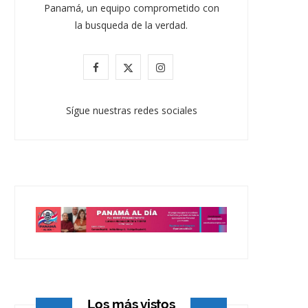
Panamá, un equipo comprometido con
la busqueda de la verdad.
F
X
I
a
(
n
Sígue nuestras redes sociales
c
T
s
e
w
t
b
i
a
o
t
g
o
t
r
k
e
a
r
m
)
Los más vistos