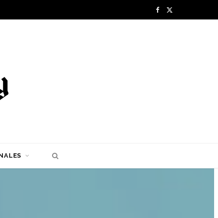
F
X
a
(
c
T
e
w
b
i
o
t
o
t
k
e
NALES
r
)