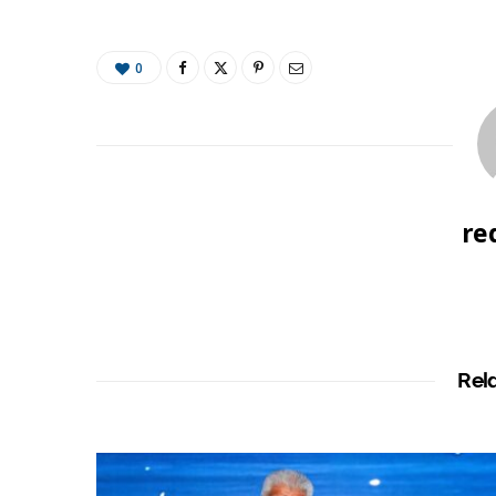
0
re
Rel