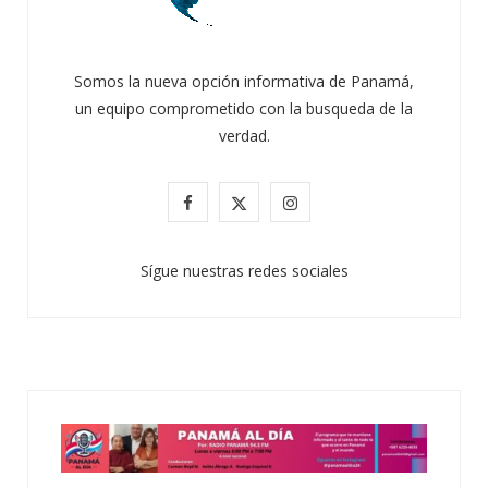
Somos la nueva opción informativa de Panamá,
un equipo comprometido con la busqueda de la
verdad.
F
X
I
a
(
n
Sígue nuestras redes sociales
c
T
s
e
w
t
b
i
a
o
t
g
o
t
r
k
e
a