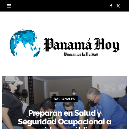
F
X
a
(
c
T
e
w
b
i
o
t
o
t
k
e
r
NACIONALES
)
Preparan en Salud y
Seguridad Ocupacional a