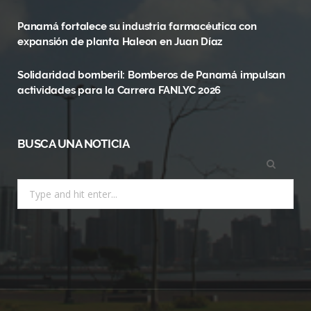
k
e
a
Panamá fortalece su industria farmacéutica con
r
m
expansión de planta Haleon en Juan Díaz
)
Solidaridad bomberil: Bomberos de Panamá impulsan
actividades para la Carrera FANLYC 2026
BUSCA UNA NOTICIA
Search
for: