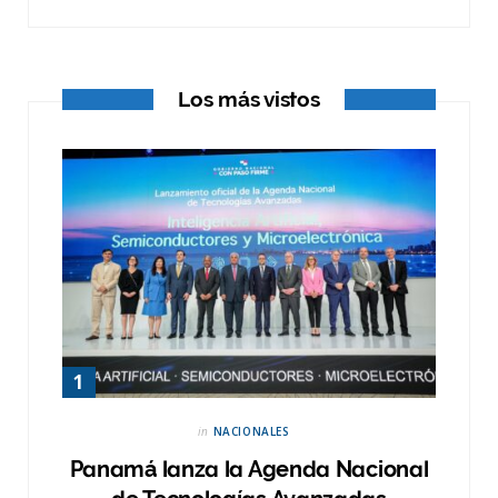
r
m
)
Los más vistos
in
NACIONALES
Panamá lanza la Agenda Nacional