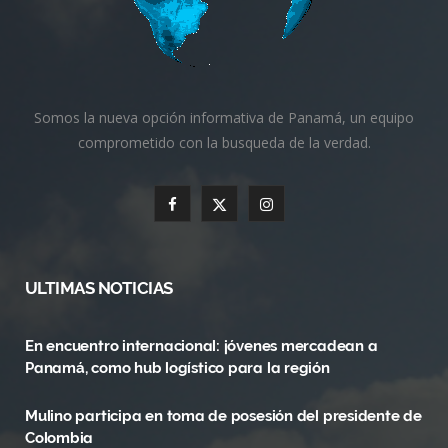
Somos la nueva opción informativa de Panamá, un equipo
comprometido con la busqueda de la verdad.
F
X
I
a
(
n
c
T
s
ULTIMAS NOTICIAS
e
w
t
En encuentro internacional: jóvenes mercadean a
b
i
a
Panamá, como hub logístico para la región
o
t
g
Mulino participa en toma de posesión del presidente de
o
t
r
Colombia