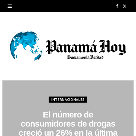
F
X
a
(
c
T
e
w
b
i
o
t
o
t
k
e
INTERNACIONALES
r
El número de
)
consumidores de drogas
creció un 26% en la última