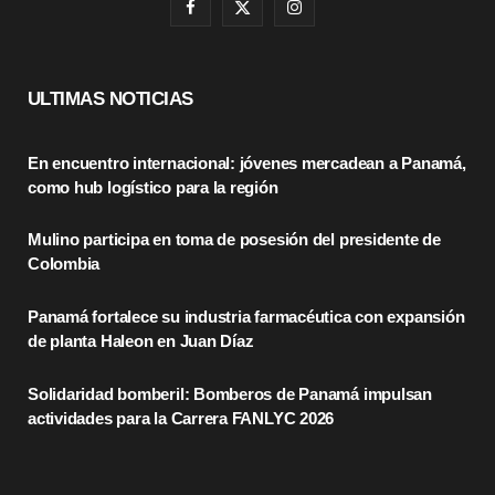
F
X
I
a
(
n
c
T
s
ULTIMAS NOTICIAS
e
w
t
En encuentro internacional: jóvenes mercadean a Panamá,
b
i
a
como hub logístico para la región
o
t
g
Mulino participa en toma de posesión del presidente de
o
t
r
Colombia
k
e
a
Panamá fortalece su industria farmacéutica con expansión
r
m
de planta Haleon en Juan Díaz
)
Solidaridad bomberil: Bomberos de Panamá impulsan
actividades para la Carrera FANLYC 2026