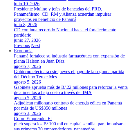
julio 10, 2026
Presidente Mulino y jefes de bancadas del PRD,
Panameñismo, CD, RM y Alianza acuerdan impulsar
proyectos en beneficio de Panamá
julio 8, 2026
CD continua recorrido Nacional hacia el fortalecimiento
partidario
junio 27, 2026
Previous
Next
Economía
Panamá fortalece su industria farmacéutica con expansión de
planta Haleon en Juan Díaz
agosto 7, 2026
Gobierno efectuará este jueves el pago de la segunda partida
del Décimo Tercer Mes
agosto 5, 2026
Gabinete aprueba más de B/.22 millones para reforzar la venta
de alimentos a bajo costo a través del IMA
agosto 5, 2026
Adjudican millonario contrato de energía eólica en Panamá
por más de US$350 millones
agosto 3, 2026
Cobre Emprende: El
pitch supera los B/.100 mil en capital semilla para impulsar a
sus primeros 20 emprendedores panameños