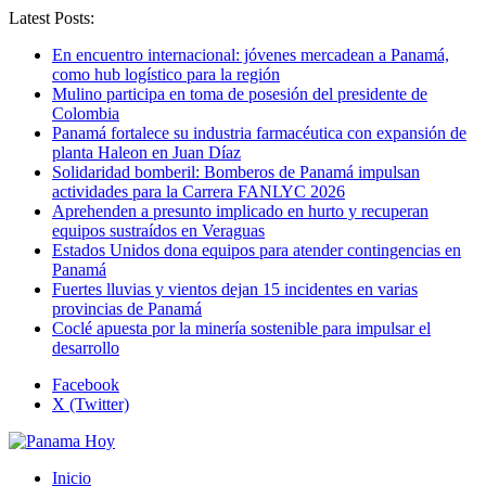
Latest Posts:
En encuentro internacional: jóvenes mercadean a Panamá,
como hub logístico para la región
Mulino participa en toma de posesión del presidente de
Colombia
Panamá fortalece su industria farmacéutica con expansión de
planta Haleon en Juan Díaz
Solidaridad bomberil: Bomberos de Panamá impulsan
actividades para la Carrera FANLYC 2026
Aprehenden a presunto implicado en hurto y recuperan
equipos sustraídos en Veraguas
Estados Unidos dona equipos para atender contingencias en
Panamá
Fuertes lluvias y vientos dejan 15 incidentes en varias
provincias de Panamá
Coclé apuesta por la minería sostenible para impulsar el
desarrollo
Facebook
X (Twitter)
Inicio