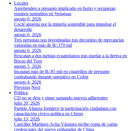
Locales
Aprehenden a presunto implicado en hurto y recuperan
equipos sustraídos en Veraguas
agosto 6, 2026
Coclé apuesta por la minería sostenible para impulsar el
desarrollo
agosto 6, 2026
Tres personas son investigadas tras decomiso de mercancías
valoradas en más de B/.379 mil
agosto 6, 2026
Rescatan a dos turistas ecuatorianos tras quedar a la deriva en
Bocas del Toro
agosto 5, 2026
Incautan más de B/.85 mil en cigarrillos de presunto
contrabando durante operativo en Colón
agosto 4, 2026
Previous
Next
Política
CD no se deja y sigue sumando nuevos adherentes
julio 20, 2026
Partido Alianza fortalece la participación ciudadana con
capacitación cívico-política en Chepo
julio 13, 2026
Canciller Martínez-Acha Vásquez recibe copia de cartas
credenciales del nuevo embajador de China