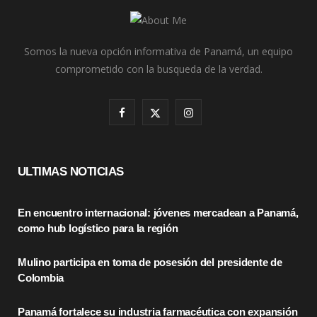
Somos la nueva opción informativa de Panamá, un equipo
comprometido con la busqueda de la verdad.
F
X
I
a
(
n
c
T
s
ULTIMAS NOTICIAS
e
w
t
En encuentro internacional: jóvenes mercadean a Panamá,
b
i
a
como hub logístico para la región
o
t
g
Mulino participa en toma de posesión del presidente de
o
t
r
Colombia
k
e
a
Panamá fortalece su industria farmacéutica con expansión