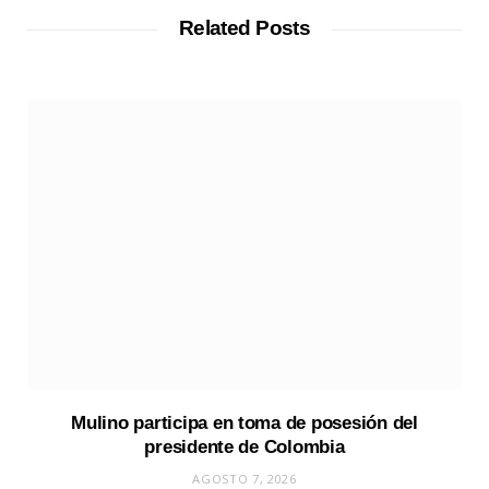
i
t
Related Posts
e
Mulino participa en toma de posesión del
presidente de Colombia
AGOSTO 7, 2026