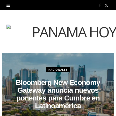
F
X
a
(
c
T
e
w
b
i
o
t
o
t
NACIONALES
k
e
Bloomberg New Economy
Gateway anuncia nuevos
r
ponentes para Cumbre en
)
Latinoamérica