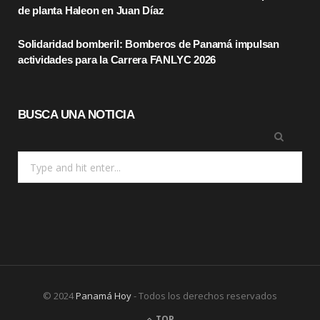
r
m
de planta Haleon en Juan Díaz
)
Solidaridad bomberil: Bomberos de Panamá impulsan
actividades para la Carrera FANLYC 2026
BUSCA UNA NOTICIA
Search
for:
© 2024
Panamá Hoy
- Todos los derechos reservados
TOP