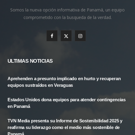
Somos la nueva opción informativa de Panamá, un equipo
comprometido con la busqueda de la verdad.
F
X
I
a
(
n
c
T
s
ULTIMAS NOTICIAS
e
w
t
Aprehenden a presunto implicado en hurto y recuperan
b
i
a
equipos sustraídos en Veraguas
o
t
g
Estados Unidos dona equipos para atender contingencias
o
t
r
en Panamá
k
e
a
TVN Media presenta su Informe de Sostenibilidad 2025 y
r
m
reafirma su liderazgo como el medio más sostenible de
Panamá