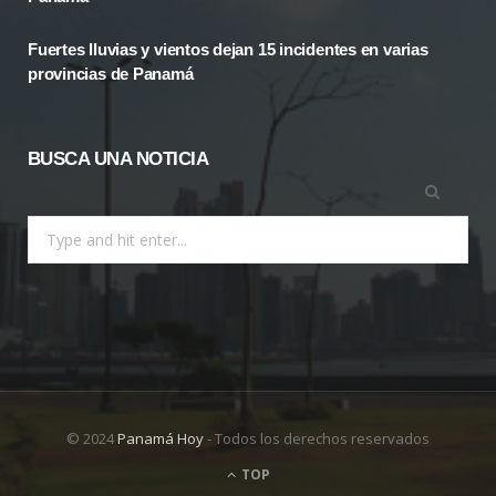
)
Fuertes lluvias y vientos dejan 15 incidentes en varias
provincias de Panamá
BUSCA UNA NOTICIA
Search
for:
© 2024
Panamá Hoy
- Todos los derechos reservados
TOP