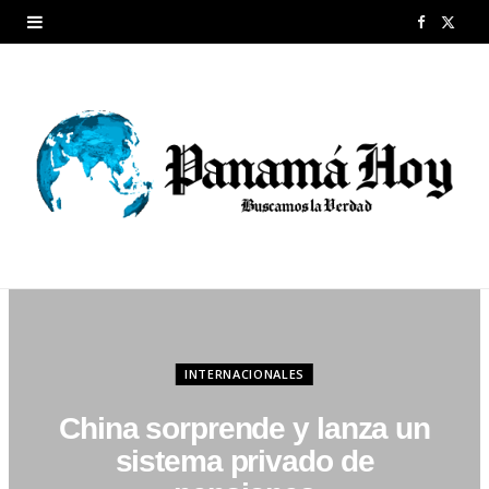
F
X
a
(
c
T
e
w
b
i
o
t
o
t
k
e
r
INTERNACIONALES
)
China sorprende y lanza un
sistema privado de