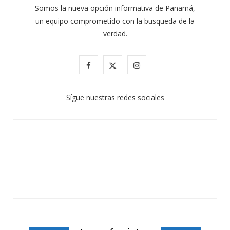
Somos la nueva opción informativa de Panamá,
un equipo comprometido con la busqueda de la
verdad.
ATANDO CABOS
F
X
I
JULIO 30, 2026
a
(
n
Sígue nuestras redes sociales
c
T
s
e
w
t
b
i
a
o
t
g
o
t
r
k
e
a
r
m