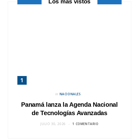
Los más vistos
)
in
NACIONALES
Panamá lanza la Agenda Nacional
de Tecnologías Avanzadas
JULIO 30, 2026
1 COMENTARIO