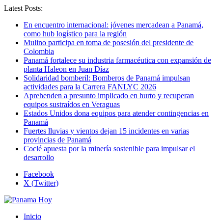
Latest Posts:
En encuentro internacional: jóvenes mercadean a Panamá,
como hub logístico para la región
Mulino participa en toma de posesión del presidente de
Colombia
Panamá fortalece su industria farmacéutica con expansión de
planta Haleon en Juan Díaz
Solidaridad bomberil: Bomberos de Panamá impulsan
actividades para la Carrera FANLYC 2026
Aprehenden a presunto implicado en hurto y recuperan
equipos sustraídos en Veraguas
Estados Unidos dona equipos para atender contingencias en
Panamá
Fuertes lluvias y vientos dejan 15 incidentes en varias
provincias de Panamá
Coclé apuesta por la minería sostenible para impulsar el
desarrollo
Facebook
X (Twitter)
Inicio