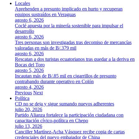
Locales
Aprehenden a presunto implicado en hurto y recuperan
equipos sustraídos en Veraguas
agosto 6, 2026
Coclé apuesta por la minería sostenible para impulsar el
desarrollo
agosto 6, 2026
Tres personas son investigadas tras decomiso de mercancías
valoradas en más de B/.379 mil
agosto 6, 2026
Rescatan a dos turistas ecuatorianos tras quedar a la deriva en
Bocas del Toro
agosto 5, 2026
Incautan más de B/.85 mil en cigarrillos de presunto
contrabando durante operativo en Colón
agosto 4, 2026
Previous
Next
Política
CD no se deja y sigue sumando nuevos adherentes
julio 20, 2026
Partido Alianza fortalece la participación ciudadana con
capacitación cívico-política en Chepo
julio 13, 2026
Canciller Martínez-Acha Vásquez recibe copia de cartas
credenciales del nuevo embajador de China