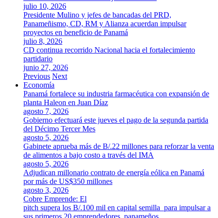
julio 10, 2026
Presidente Mulino y jefes de bancadas del PRD,
Panameñismo, CD, RM y Alianza acuerdan impulsar
proyectos en beneficio de Panamá
julio 8, 2026
CD continua recorrido Nacional hacia el fortalecimiento
partidario
junio 27, 2026
Previous
Next
Economía
Panamá fortalece su industria farmacéutica con expansión de
planta Haleon en Juan Díaz
agosto 7, 2026
Gobierno efectuará este jueves el pago de la segunda partida
del Décimo Tercer Mes
agosto 5, 2026
Gabinete aprueba más de B/.22 millones para reforzar la venta
de alimentos a bajo costo a través del IMA
agosto 5, 2026
Adjudican millonario contrato de energía eólica en Panamá
por más de US$350 millones
agosto 3, 2026
Cobre Emprende: El
pitch supera los B/.100 mil en capital semilla para impulsar a
sus primeros 20 emprendedores panameños