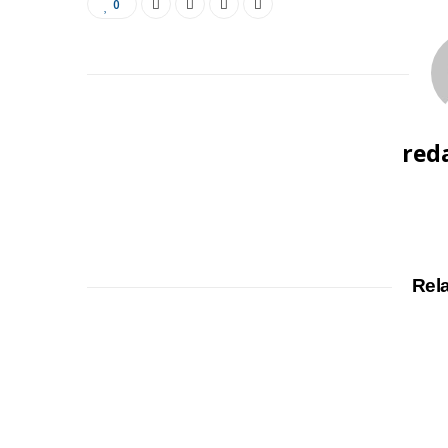
0
red
Rel