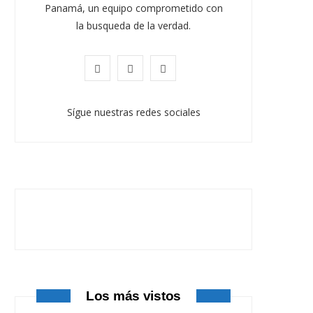
Panamá, un equipo comprometido con
la busqueda de la verdad.
F
X
I
a
(
n
Sígue nuestras redes sociales
c
T
s
e
w
t
b
i
a
o
t
g
o
t
r
k
e
a
r
m
Los más vistos
)