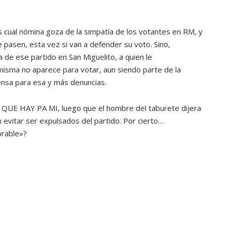
ATANDO CABOS
JULIO 30, 2026
s cual nómina goza de la simpatía de los votantes en RM, y
pasen, esta vez si van a defender su voto. Sino,
 de ese partido en San Miguelito, a quien le
misma no aparece para votar, aun siendo parte de la
rensa para esa y más denuncias.
 QUE HAY PA MI, luego que el hombre del taburete dijera
evitar ser expulsados del partido. Por cierto…
brable»?