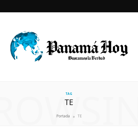
F
X
a
(
c
T
e
w
b
i
o
t
ROWSI
o
t
TAG
TE
k
e
r
»
Portada
TE
)