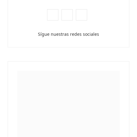
F
X
I
ATANDO CABOS
a
(
n
JULIO 30, 2026
Sígue nuestras redes sociales
c
T
s
e
w
t
b
i
a
o
t
g
o
t
r
k
e
a
r
m
)