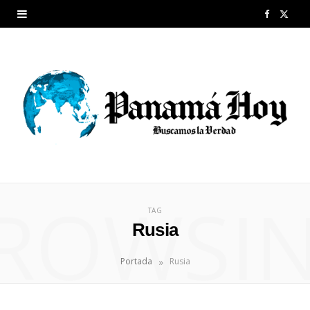
F
X
a
(
c
T
e
w
b
i
o
t
o
t
ROWSI
k
e
TAG
Rusia
r
»
Portada
Rusia
)