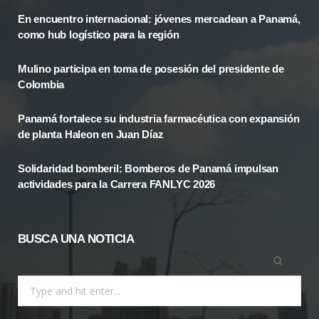
En encuentro internacional: jóvenes mercadean a Panamá,
b
i
a
como hub logístico para la región
o
t
g
Mulino participa en toma de posesión del presidente de
o
t
r
Colombia
k
e
a
Panamá fortalece su industria farmacéutica con expansión
r
m
de planta Haleon en Juan Díaz
)
Solidaridad bomberil: Bomberos de Panamá impulsan
actividades para la Carrera FANLYC 2026
BUSCA UNA NOTICIA
Search
for: