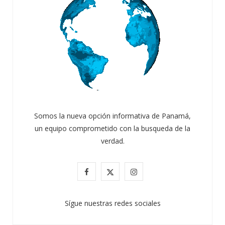
Somos la nueva opción informativa de Panamá,
un equipo comprometido con la busqueda de la
verdad.
F
X
I
a
(
n
Sígue nuestras redes sociales
c
T
s