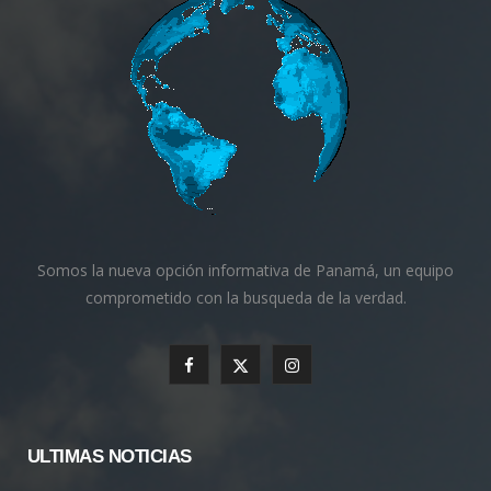
Somos la nueva opción informativa de Panamá, un equipo
comprometido con la busqueda de la verdad.
F
X
I
a
(
n
c
T
s
ULTIMAS NOTICIAS
e
w
t