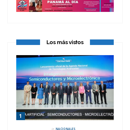
o
t
r
k
e
a
r
m
)
Los más vistos
in
NACIONALES