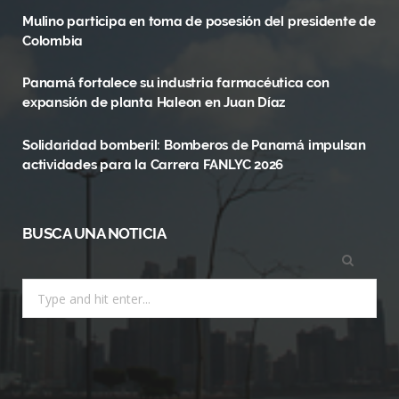
Mulino participa en toma de posesión del presidente de
o
t
r
Colombia
k
e
a
Panamá fortalece su industria farmacéutica con
r
m
expansión de planta Haleon en Juan Díaz
)
Solidaridad bomberil: Bomberos de Panamá impulsan
actividades para la Carrera FANLYC 2026
BUSCA UNA NOTICIA
Search
for: