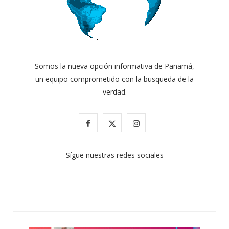
Somos la nueva opción informativa de Panamá,
un equipo comprometido con la busqueda de la
verdad.
F
X
I
a
(
n
Sígue nuestras redes sociales
c
T
s
e
w
t
b
i
a
o
t
g