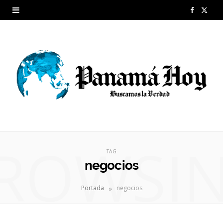
F
X
a
(
c
T
e
w
b
i
o
t
o
t
ROWSI
k
e
TAG
negocios
r
»
Portada
negocios
)