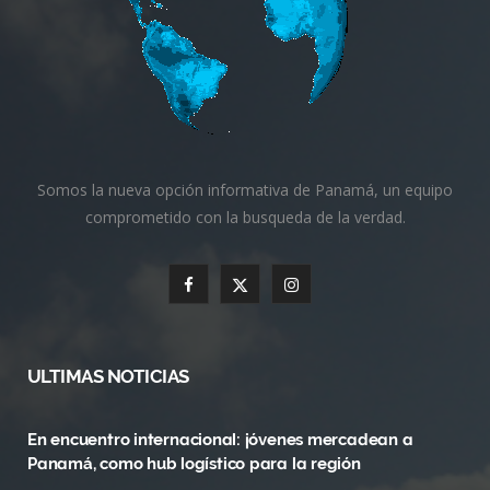
Somos la nueva opción informativa de Panamá, un equipo
comprometido con la busqueda de la verdad.
F
X
I
a
(
n
c
T
s
ULTIMAS NOTICIAS
e
w
t
En encuentro internacional: jóvenes mercadean a
b
i
a
Panamá, como hub logístico para la región
o
t
g