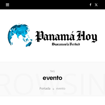
F
X
a
(
c
T
e
w
b
i
o
t
o
t
ROWSI
k
e
TAG
evento
r
»
Portada
evento
)