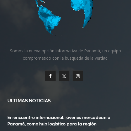
Somos la nueva opción informativa de Panamá, un equipo
comprometido con la busqueda de la verdad.
F
X
I
a
(
n
c
T
s
ULTIMAS NOTICIAS
e
w
t
En encuentro internacional: jóvenes mercadean a
b
i
a
Panamá, como hub logístico para la región
o
t
g