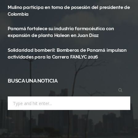
Mulino participa en toma de posesión del presidente de
o
t
r
Colombia
k
e
a
Panamá fortalece su industria farmacéutica con
r
m
expansión de planta Haleon en Juan Díaz
)
Solidaridad bomberil: Bomberos de Panamá impulsan
actividades para la Carrera FANLYC 2026
BUSCA UNA NOTICIA
Search
for: