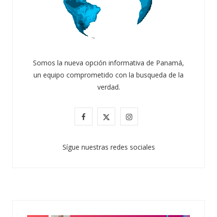
Somos la nueva opción informativa de Panamá,
un equipo comprometido con la busqueda de la
verdad.
F
X
I
a
(
n
Sígue nuestras redes sociales
c
T
s
e
w
t
b
i
a
o
t
g