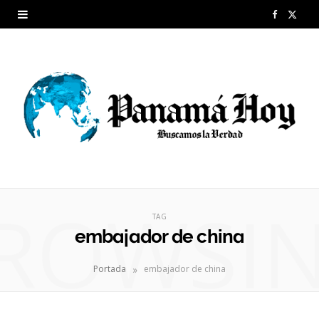
F
X
a
(
c
T
e
w
b
i
o
t
o
t
ROWSI
k
e
TAG
embajador de china
r
»
Portada
embajador de china
)