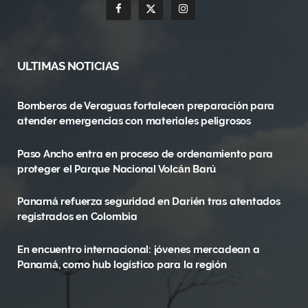
F
X
I
a
(
n
c
T
s
ULTIMAS NOTICIAS
e
w
t
Bomberos de Veraguas fortalecen preparación para
b
i
a
atender emergencias con materiales peligrosos
o
t
g
Paso Ancho entra en proceso de ordenamiento para
o
t
r
proteger el Parque Nacional Volcán Barú
k
e
a
Panamá refuerza seguridad en Darién tras atentados
r
m
registrados en Colombia
)
En encuentro internacional: jóvenes mercadean a
Panamá, como hub logístico para la región