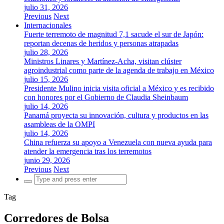
julio 31, 2026
Previous
Next
Internacionales
Fuerte terremoto de magnitud 7,1 sacude el sur de Japón:
reportan decenas de heridos y personas atrapadas
julio 28, 2026
Ministros Linares y Martínez-Acha, visitan clúster
agroindustrial como parte de la agenda de trabajo en México
julio 15, 2026
Presidente Mulino inicia visita oficial a México y es recibido
con honores por el Gobierno de Claudia Sheinbaum
julio 14, 2026
Panamá proyecta su innovación, cultura y productos en las
asambleas de la OMPI
julio 14, 2026
China refuerza su apoyo a Venezuela con nueva ayuda para
atender la emergencia tras los terremotos
junio 29, 2026
Previous
Next
Search
for:
Tag
Corredores de Bolsa