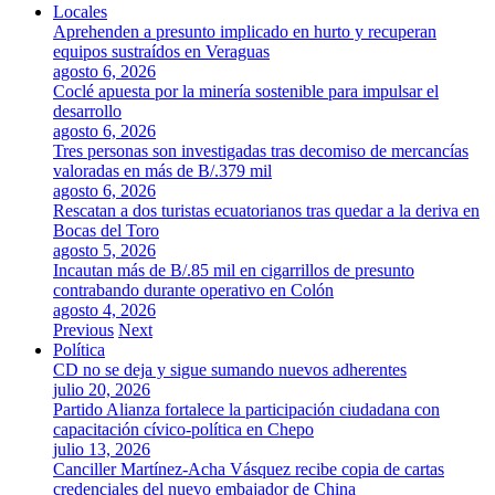
Locales
Aprehenden a presunto implicado en hurto y recuperan
equipos sustraídos en Veraguas
agosto 6, 2026
Coclé apuesta por la minería sostenible para impulsar el
desarrollo
agosto 6, 2026
Tres personas son investigadas tras decomiso de mercancías
valoradas en más de B/.379 mil
agosto 6, 2026
Rescatan a dos turistas ecuatorianos tras quedar a la deriva en
Bocas del Toro
agosto 5, 2026
Incautan más de B/.85 mil en cigarrillos de presunto
contrabando durante operativo en Colón
agosto 4, 2026
Previous
Next
Política
CD no se deja y sigue sumando nuevos adherentes
julio 20, 2026
Partido Alianza fortalece la participación ciudadana con
capacitación cívico-política en Chepo
julio 13, 2026
Canciller Martínez-Acha Vásquez recibe copia de cartas
credenciales del nuevo embajador de China