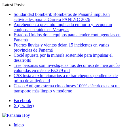
Latest Posts:
Solidaridad bomberil: Bomberos de Panamá impulsan
actividades para la Carrera FANLYC 2026
Aprehenden a presunto implicado en hurto y recuperan
equipos sustraídos en Veraguas
Estados Unidos dona equipos para atender contingencias en
Panamá
Fuertes lluvias y vientos dejan 15 incidentes en varias
provincias de Panamá
Coclé apuesta por la minería sostenible para impulsar el
desarrollo
Tres personas son investigadas tras decomiso de mercancías
valoradas en más de B/.379 mil
CSS insta a exfuncionarios a retirar cheques pendientes de
prima de antigüedad
Casco Antiguo estrena cinco buses 100% eléctricos para un
transporte más limpio y moderno
Facebook
X (Twitter)
Inicio