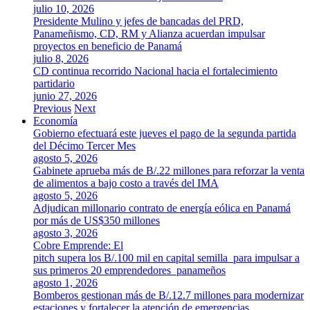
julio 10, 2026
Presidente Mulino y jefes de bancadas del PRD,
Panameñismo, CD, RM y Alianza acuerdan impulsar
proyectos en beneficio de Panamá
julio 8, 2026
CD continua recorrido Nacional hacia el fortalecimiento
partidario
junio 27, 2026
Previous
Next
Economía
Gobierno efectuará este jueves el pago de la segunda partida
del Décimo Tercer Mes
agosto 5, 2026
Gabinete aprueba más de B/.22 millones para reforzar la venta
de alimentos a bajo costo a través del IMA
agosto 5, 2026
Adjudican millonario contrato de energía eólica en Panamá
por más de US$350 millones
agosto 3, 2026
Cobre Emprende: El
pitch supera los B/.100 mil en capital semilla para impulsar a
sus primeros 20 emprendedores panameños
agosto 1, 2026
Bomberos gestionan más de B/.12.7 millones para modernizar
estaciones y fortalecer la atención de emergencias