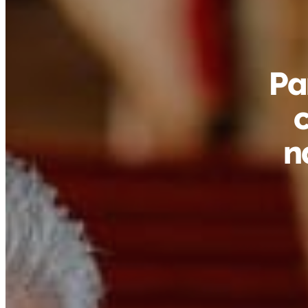
Pa
c
n