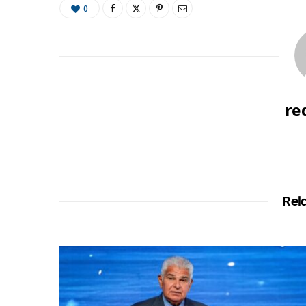
0
re
Rel