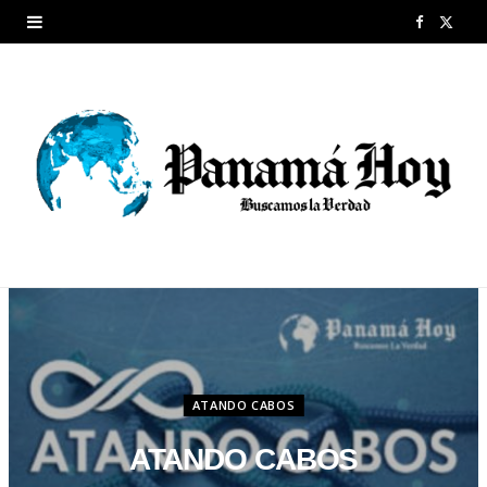
F
X
a
(
c
T
e
w
b
i
o
t
o
t
k
e
r
ATANDO CABOS
)
ATANDO CABOS