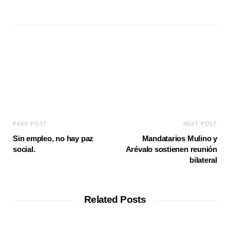
e
b
s
i
t
e
PREV POST
NEXT POST
Sin empleo, no hay paz
Mandatarios Mulino y
social.
Arévalo sostienen reunión
bilateral
Related Posts