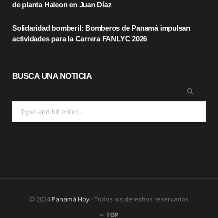
r
m
de planta Haleon en Juan Díaz
)
Solidaridad bomberil: Bomberos de Panamá impulsan
actividades para la Carrera FANLYC 2026
BUSCA UNA NOTICIA
Search
for:
© 2024
Panamá Hoy
- Todos los derechos reservados
TOP