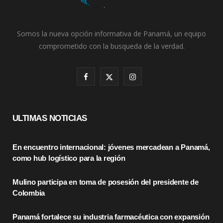
Somos la nueva opción informativa de Panamá, un equipo
comprometido con la busqueda de la verdad.
F
X
I
a
(
n
c
T
s
ULTIMAS NOTICIAS
e
w
t
En encuentro internacional: jóvenes mercadean a Panamá,
b
i
a
como hub logístico para la región
o
t
g
Mulino participa en toma de posesión del presidente de
o
t
r
Colombia
k
e
a
Panamá fortalece su industria farmacéutica con expansión