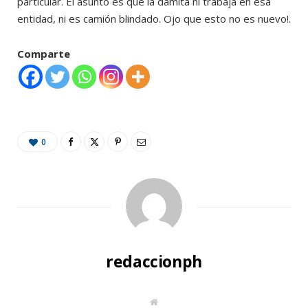
particular. El asunto es que la damita ni trabaja en esa
entidad, ni es camión blindado. Ojo que esto no es nuevo!.
Comparte
0
redaccionph
W