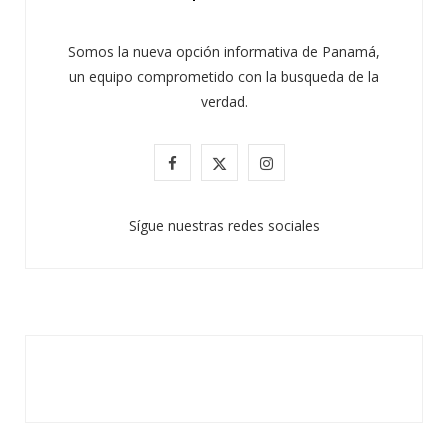
Somos la nueva opción informativa de Panamá,
un equipo comprometido con la busqueda de la
verdad.
F
X
I
a
(
n
Sígue nuestras redes sociales
c
T
s
e
w
t
b
i
a
o
t
g
o
t
r
k
e
a