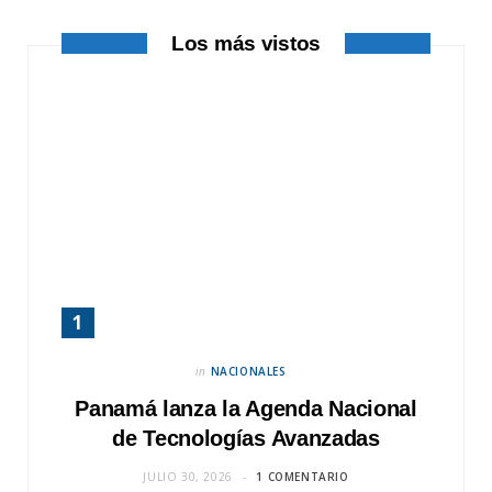
r
m
Los más vistos
)
in
NACIONALES
Panamá lanza la Agenda Nacional
de Tecnologías Avanzadas
JULIO 30, 2026
1 COMENTARIO