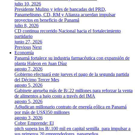
julio 10, 2026
Presidente Mulino y jefes de bancadas del PRD,
Panameñismo, CD, RM y Alianza acuerdan impulsar
proyectos en beneficio de Panamá
julio 8, 2026
CD continua recorrido Nacional hacia el fortalecimiento
partidario
junio 27, 2026
Previous
Next
Economía
Panamá fortalece su industria farmacéutica con expansión de
planta Haleon en Juan Díaz
agosto 7, 2026
Gobierno efectuará este jueves el pago de la segunda partida
del Décimo Tercer Mes
agosto 5, 2026
Gabinete aprueba más de B/.22 millones para reforzar la venta
de alimentos a bajo costo a través del IMA
agosto 5, 2026
Adjudican millonario contrato de energía eólica en Panamá
por más de US$350 millones
agosto 3, 2026
Cobre Emprende: El
pitch supera los B/.100 mil en capital semilla para impulsar a
sus primeros 20 emprendedores panameños