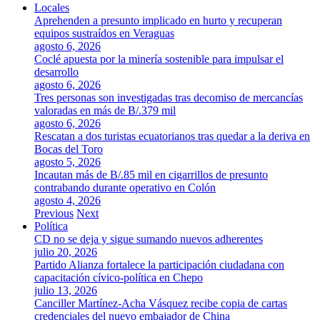
Locales
Aprehenden a presunto implicado en hurto y recuperan
equipos sustraídos en Veraguas
agosto 6, 2026
Coclé apuesta por la minería sostenible para impulsar el
desarrollo
agosto 6, 2026
Tres personas son investigadas tras decomiso de mercancías
valoradas en más de B/.379 mil
agosto 6, 2026
Rescatan a dos turistas ecuatorianos tras quedar a la deriva en
Bocas del Toro
agosto 5, 2026
Incautan más de B/.85 mil en cigarrillos de presunto
contrabando durante operativo en Colón
agosto 4, 2026
Previous
Next
Política
CD no se deja y sigue sumando nuevos adherentes
julio 20, 2026
Partido Alianza fortalece la participación ciudadana con
capacitación cívico-política en Chepo
julio 13, 2026
Canciller Martínez-Acha Vásquez recibe copia de cartas
credenciales del nuevo embajador de China