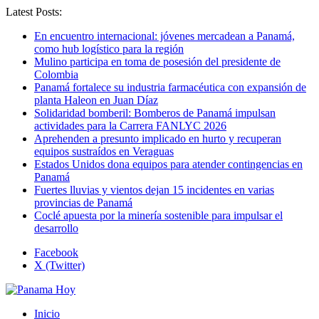
Latest Posts:
En encuentro internacional: jóvenes mercadean a Panamá,
como hub logístico para la región
Mulino participa en toma de posesión del presidente de
Colombia
Panamá fortalece su industria farmacéutica con expansión de
planta Haleon en Juan Díaz
Solidaridad bomberil: Bomberos de Panamá impulsan
actividades para la Carrera FANLYC 2026
Aprehenden a presunto implicado en hurto y recuperan
equipos sustraídos en Veraguas
Estados Unidos dona equipos para atender contingencias en
Panamá
Fuertes lluvias y vientos dejan 15 incidentes en varias
provincias de Panamá
Coclé apuesta por la minería sostenible para impulsar el
desarrollo
Facebook
X (Twitter)
Inicio