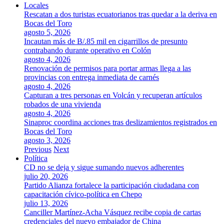
Locales
Rescatan a dos turistas ecuatorianos tras quedar a la deriva en
Bocas del Toro
agosto 5, 2026
Incautan más de B/.85 mil en cigarrillos de presunto
contrabando durante operativo en Colón
agosto 4, 2026
Renovación de permisos para portar armas llega a las
provincias con entrega inmediata de carnés
agosto 4, 2026
Capturan a tres personas en Volcán y recuperan artículos
robados de una vivienda
agosto 4, 2026
Sinaproc coordina acciones tras deslizamientos registrados en
Bocas del Toro
agosto 3, 2026
Previous
Next
Política
CD no se deja y sigue sumando nuevos adherentes
julio 20, 2026
Partido Alianza fortalece la participación ciudadana con
capacitación cívico-política en Chepo
julio 13, 2026
Canciller Martínez-Acha Vásquez recibe copia de cartas
credenciales del nuevo embajador de China