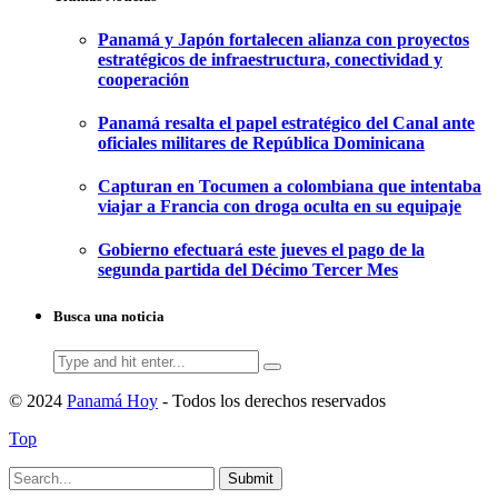
Panamá y Japón fortalecen alianza con proyectos
estratégicos de infraestructura, conectividad y
cooperación
Panamá resalta el papel estratégico del Canal ante
oficiales militares de República Dominicana
Capturan en Tocumen a colombiana que intentaba
viajar a Francia con droga oculta en su equipaje
Gobierno efectuará este jueves el pago de la
segunda partida del Décimo Tercer Mes
Busca una noticia
Search
for:
© 2024
Panamá Hoy
- Todos los derechos reservados
Top
Submit