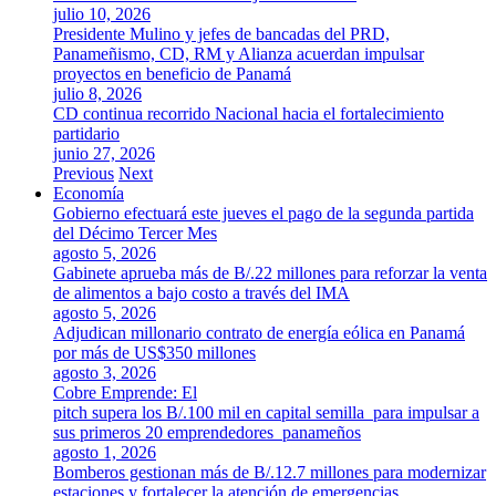
julio 10, 2026
Presidente Mulino y jefes de bancadas del PRD,
Panameñismo, CD, RM y Alianza acuerdan impulsar
proyectos en beneficio de Panamá
julio 8, 2026
CD continua recorrido Nacional hacia el fortalecimiento
partidario
junio 27, 2026
Previous
Next
Economía
Gobierno efectuará este jueves el pago de la segunda partida
del Décimo Tercer Mes
agosto 5, 2026
Gabinete aprueba más de B/.22 millones para reforzar la venta
de alimentos a bajo costo a través del IMA
agosto 5, 2026
Adjudican millonario contrato de energía eólica en Panamá
por más de US$350 millones
agosto 3, 2026
Cobre Emprende: El
pitch supera los B/.100 mil en capital semilla para impulsar a
sus primeros 20 emprendedores panameños
agosto 1, 2026
Bomberos gestionan más de B/.12.7 millones para modernizar
estaciones y fortalecer la atención de emergencias