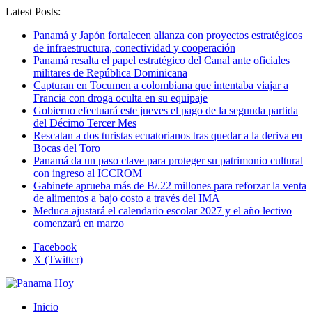
Latest Posts:
Panamá y Japón fortalecen alianza con proyectos estratégicos
de infraestructura, conectividad y cooperación
Panamá resalta el papel estratégico del Canal ante oficiales
militares de República Dominicana
Capturan en Tocumen a colombiana que intentaba viajar a
Francia con droga oculta en su equipaje
Gobierno efectuará este jueves el pago de la segunda partida
del Décimo Tercer Mes
Rescatan a dos turistas ecuatorianos tras quedar a la deriva en
Bocas del Toro
Panamá da un paso clave para proteger su patrimonio cultural
con ingreso al ICCROM
Gabinete aprueba más de B/.22 millones para reforzar la venta
de alimentos a bajo costo a través del IMA
Meduca ajustará el calendario escolar 2027 y el año lectivo
comenzará en marzo
Facebook
X (Twitter)
Inicio