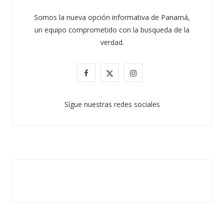
Somos la nueva opción informativa de Panamá,
un equipo comprometido con la busqueda de la
verdad.
F
X
I
a
(
n
Sígue nuestras redes sociales
c
T
s
e
w
t
b
i
a
o
t
g
o
t
r
k
e
a
r
m