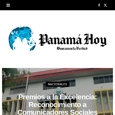
F
X
a
(
c
T
e
w
b
i
o
t
o
t
k
e
NACIONALES
r
Premios a la Excelencia:
)
Reconocimiento a
Comunicadores Sociales