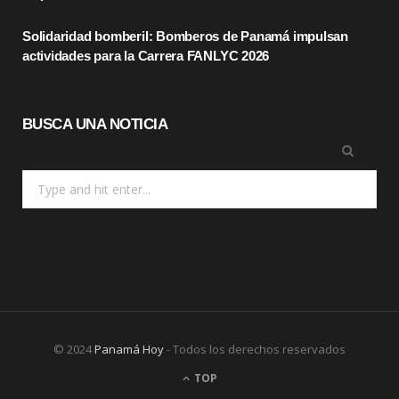
)
Solidaridad bomberil: Bomberos de Panamá impulsan
actividades para la Carrera FANLYC 2026
BUSCA UNA NOTICIA
Search
for:
© 2024
Panamá Hoy
- Todos los derechos reservados
TOP