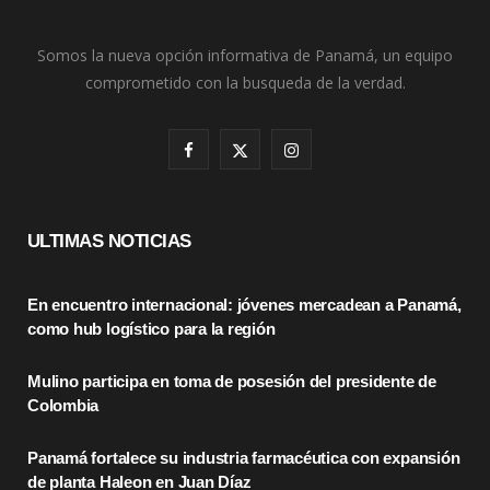
Somos la nueva opción informativa de Panamá, un equipo
comprometido con la busqueda de la verdad.
F
X
I
a
(
n
c
T
s
ULTIMAS NOTICIAS
e
w
t
En encuentro internacional: jóvenes mercadean a Panamá,
b
i
a
como hub logístico para la región
o
t
g
Mulino participa en toma de posesión del presidente de
o
t
r
Colombia
k
e
a
Panamá fortalece su industria farmacéutica con expansión
r
m
de planta Haleon en Juan Díaz