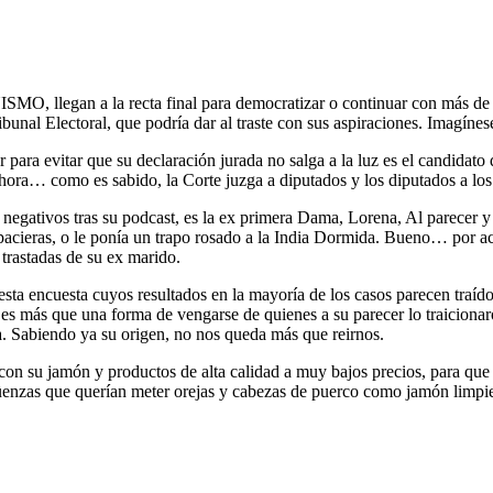
, llegan a la recta final para democratizar o continuar con más de lo
unal Electoral, que podría dar al traste con sus aspiraciones. Imagínese 
ara evitar que su declaración jurada no salga a la luz es el candidato d
hora… como es sabido, la Corte juzga a diputados y los diputados a los 
gativos tras su podcast, es la ex primera Dama, Lorena, Al parecer y 
 pacieras, o le ponía un trapo rosado a la India Dormida. Bueno… por a
 trastadas de su ex marido.
sta encuesta cuyos resultados en la mayoría de los casos parecen traídos
 es más que una forma de vengarse de quienes a su parecer lo traicionar
ca. Sabiendo ya su origen, no nos queda más que reirnos.
con su jamón y productos de alta calidad a muy bajos precios, para que
güenzas que querían meter orejas y cabezas de puerco como jamón limpie