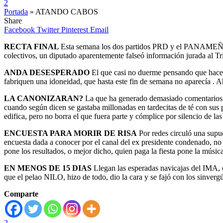
2
Portada
»
ATANDO CABOS
Share
Facebook
Twitter
Pinterest
Email
RECTA FINAL
Esta semana los dos partidos PRD y el PANAMEÑISMO
colectivos, un diputado aparentemente falseó información jurada al Trib
ANDA DESESPERADO
El que casi no duerme pensando que hacer p
fabriquen una idoneidad, que hasta este fin de semana no aparecía . A
LA CANONIZARAN?
La que ha generado demasiado comentarios ne
cuando según dicen se gastaba millonadas en tardecitas de té con sus
edifica, pero no borra el que fuera parte y cómplice por silencio de las
ENCUESTA PARA MORIR DE RISA
Por redes circuló una supue
encuesta dada a conocer por el canal del ex presidente condenado, no
pone los resultados, o mejor dicho, quien paga la fiesta pone la músi
EN MENOS DE 15 DIAS
Llegan las esperadas navicajas del IMA, 
que el pelao NILO, hizo de todo, dio la cara y se fajó con los sinver
Comparte
2