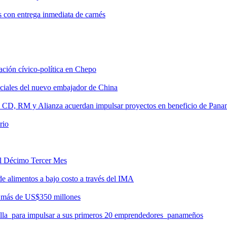
s con entrega inmediata de carnés
tación cívico-política en Chepo
nciales del nuevo embajador de China
, CD, RM y Alianza acuerdan impulsar proyectos en beneficio de Pan
rio
del Décimo Tercer Mes
de alimentos a bajo costo a través del IMA
r más de US$350 millones
milla para impulsar a sus primeros 20 emprendedores panameños