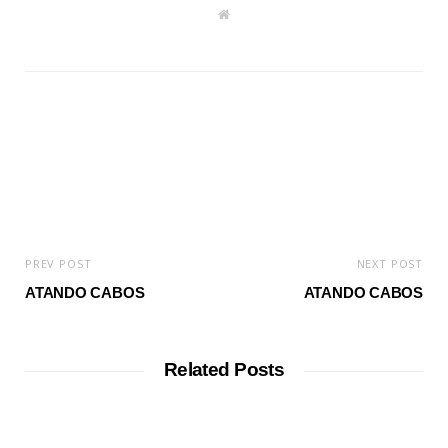
W
e
b
s
i
t
e
PREV POST
NEXT POST
ATANDO CABOS
ATANDO CABOS
Related Posts