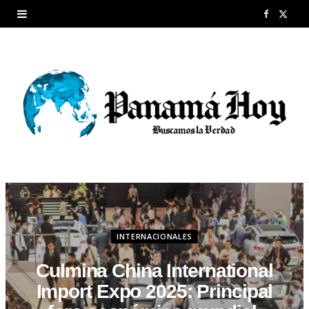
F
X
a
(
c
T
e
w
b
i
o
t
o
t
k
e
r
INTERNACIONALES
)
Culmina China International
Import Expo 2025: Principal