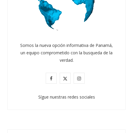
Somos la nueva opción informativa de Panamá,
un equipo comprometido con la busqueda de la
verdad.
F
X
I
a
(
n
Sígue nuestras redes sociales
c
T
s
e
w
t
b
i
a