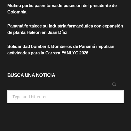
Mulino participa en toma de posesión del presidente de
o
t
r
Colombia
k
e
a
Panamá fortalece su industria farmacéutica con expansión
r
m
de planta Haleon en Juan Díaz
)
Solidaridad bomberil: Bomberos de Panamá impulsan
actividades para la Carrera FANLYC 2026
BUSCA UNA NOTICIA
Search
for: