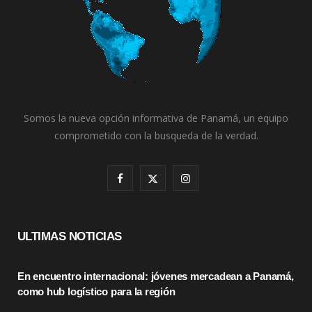
Somos la nueva opción informativa de Panamá, un equipo
comprometido con la busqueda de la verdad.
F
X
I
a
(
n
c
T
s
ULTIMAS NOTICIAS
e
w
t
En encuentro internacional: jóvenes mercadean a Panamá,
b
i
a
como hub logístico para la región
o
t
g