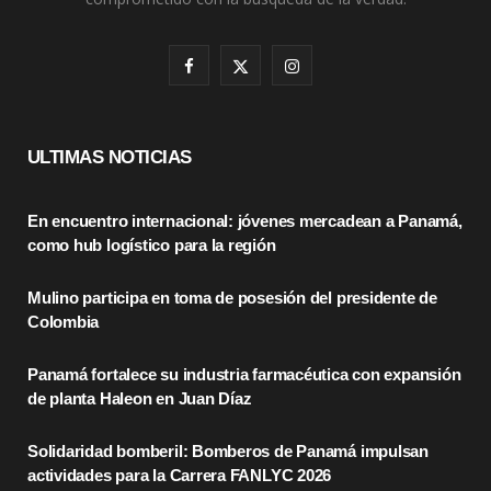
F
X
I
a
(
n
c
T
s
ULTIMAS NOTICIAS
e
w
t
En encuentro internacional: jóvenes mercadean a Panamá,
b
i
a
como hub logístico para la región
o
t
g
Mulino participa en toma de posesión del presidente de
o
t
r
Colombia
k
e
a
Panamá fortalece su industria farmacéutica con expansión
r
m
de planta Haleon en Juan Díaz
)
Solidaridad bomberil: Bomberos de Panamá impulsan
actividades para la Carrera FANLYC 2026