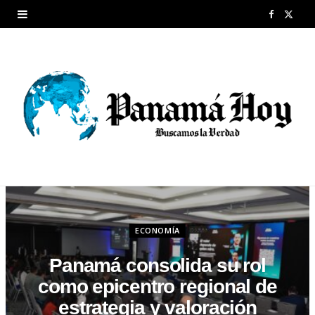
F
X
a
(
c
T
e
w
b
i
o
t
o
t
k
e
ECONOMÍA
r
Panamá consolida su rol
)
como epicentro regional de
estrategia y valoración