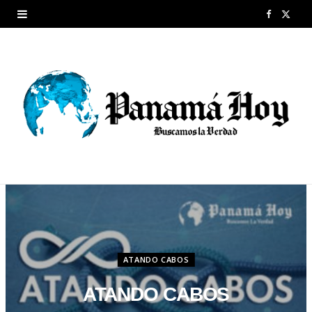
F
X
a
(
c
T
e
w
b
i
o
t
o
t
k
e
r
ATANDO CABOS
)
ATANDO CABOS