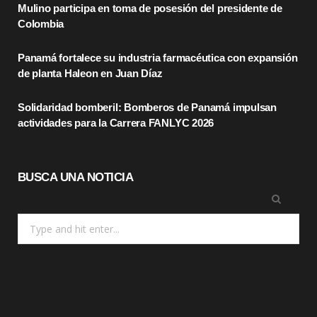
Mulino participa en toma de posesión del presidente de
o
t
r
Colombia
k
e
a
Panamá fortalece su industria farmacéutica con expansión
r
m
de planta Haleon en Juan Díaz
)
Solidaridad bomberil: Bomberos de Panamá impulsan
actividades para la Carrera FANLYC 2026
BUSCA UNA NOTICIA
Search
for: