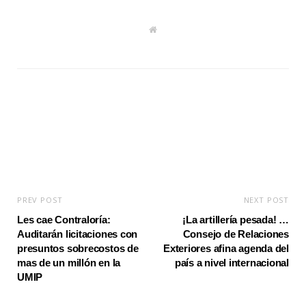
W
e
b
s
i
t
e
PREV POST
NEXT POST
Les cae Contraloría:
¡La artillería pesada! …
Auditarán licitaciones con
Consejo de Relaciones
presuntos sobrecostos de
Exteriores afina agenda del
mas de un millón en la
país a nivel internacional
UMIP