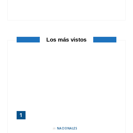
o
t
r
k
e
a
r
m
Los más vistos
)
in
NACIONALES