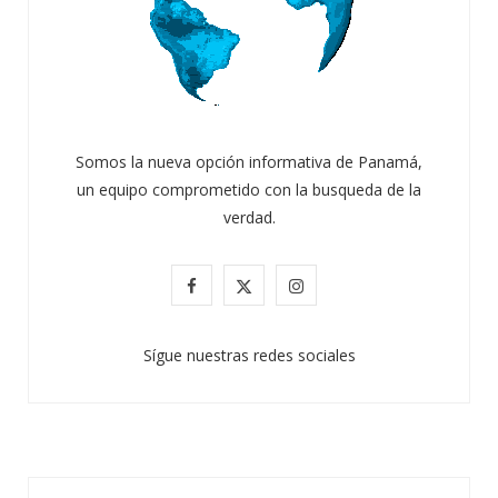
Somos la nueva opción informativa de Panamá,
un equipo comprometido con la busqueda de la
verdad.
F
X
I
a
(
n
Sígue nuestras redes sociales
c
T
s
e
w
t
b
i
a
o
t
g