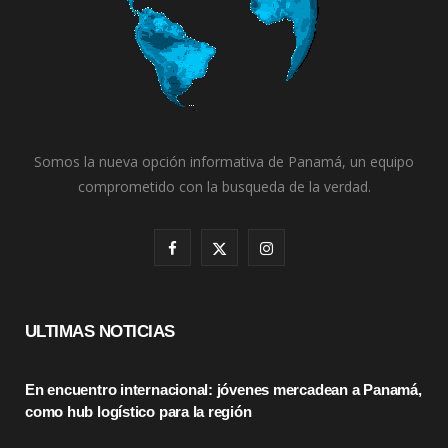
Somos la nueva opción informativa de Panamá, un equipo
comprometido con la busqueda de la verdad.
F
X
I
a
(
n
c
T
s
ULTIMAS NOTICIAS
e
w
t
En encuentro internacional: jóvenes mercadean a Panamá,
b
i
a
como hub logístico para la región
o
t
g