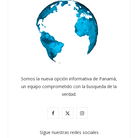
Somos la nueva opción informativa de Panamá,
un equipo comprometido con la busqueda de la
verdad.
F
X
I
a
(
n
Sígue nuestras redes sociales
c
T
s