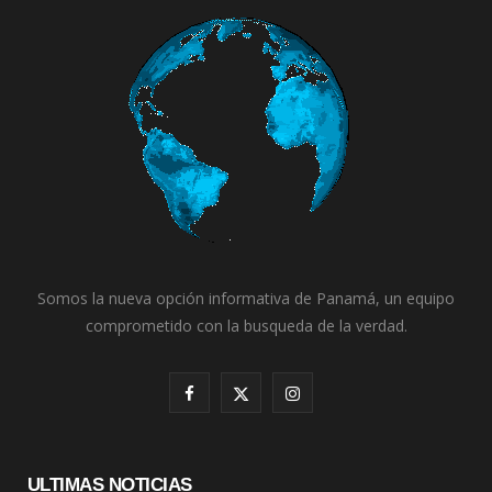
Somos la nueva opción informativa de Panamá, un equipo
comprometido con la busqueda de la verdad.
F
X
I
a
(
n
c
T
s
ULTIMAS NOTICIAS