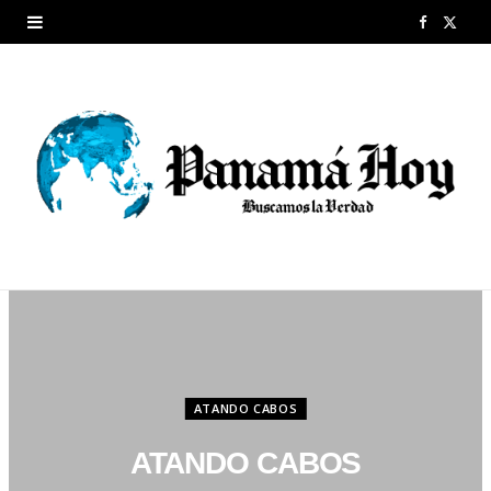
F
X
a
(
c
T
e
w
b
i
o
t
o
t
k
e
r
ATANDO CABOS
)
ATANDO CABOS