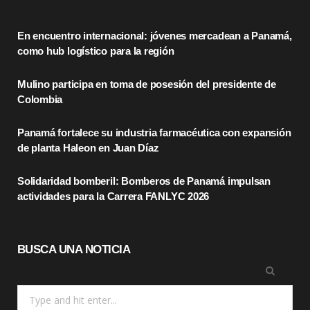
e
w
t
En encuentro internacional: jóvenes mercadean a Panamá,
b
i
a
como hub logístico para la región
o
t
g
Mulino participa en toma de posesión del presidente de
o
t
r
Colombia
k
e
a
Panamá fortalece su industria farmacéutica con expansión
r
m
de planta Haleon en Juan Díaz
)
Solidaridad bomberil: Bomberos de Panamá impulsan
actividades para la Carrera FANLYC 2026
BUSCA UNA NOTICIA
Search