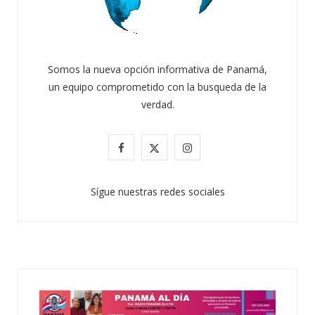
Somos la nueva opción informativa de Panamá,
un equipo comprometido con la busqueda de la
verdad.
F
X
I
a
(
n
Sígue nuestras redes sociales
c
T
s
e
w
t
b
i
a
o
t
g
o
t
r