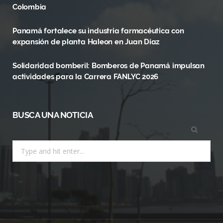
o
t
r
Colombia
k
e
a
Panamá fortalece su industria farmacéutica con
r
m
expansión de planta Haleon en Juan Díaz
)
Solidaridad bomberil: Bomberos de Panamá impulsan
actividades para la Carrera FANLYC 2026
BUSCA UNA NOTICIA
Search
for: