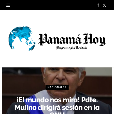
F
X
a
(
c
T
e
w
b
i
o
t
o
t
k
e
r
NACIONALES
)
¡El mundo nos mira! Pdte.
Mulino dirigirá sesión en la