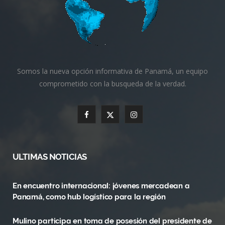
Somos la nueva opción informativa de Panamá, un equipo
comprometido con la busqueda de la verdad.
F
X
I
a
(
n
c
T
s
ULTIMAS NOTICIAS
e
w
t
En encuentro internacional: jóvenes mercadean a
b
i
a
Panamá, como hub logístico para la región
o
t
g
Mulino participa en toma de posesión del presidente de