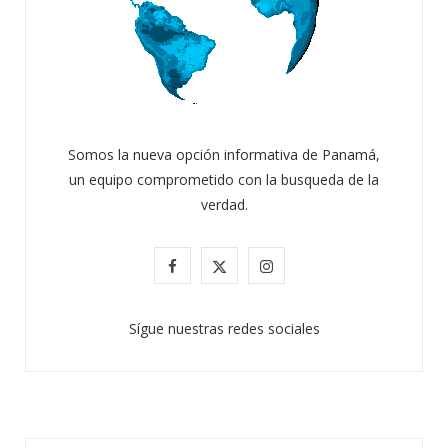
Somos la nueva opción informativa de Panamá,
un equipo comprometido con la busqueda de la
verdad.
F
X
I
a
(
n
Sígue nuestras redes sociales
c
T
s
e
w
t
b
i
a