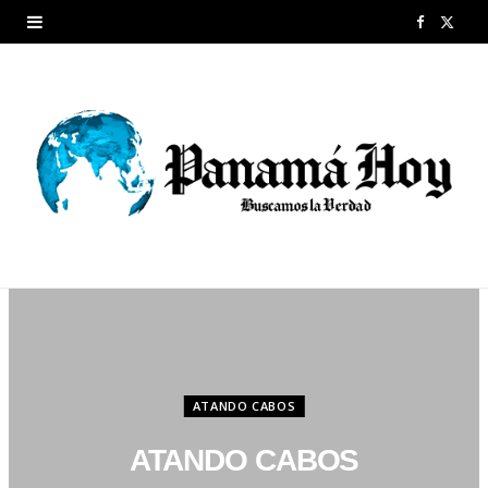
F
X
a
(
c
T
e
w
b
i
o
t
o
t
k
e
r
ATANDO CABOS
)
ATANDO CABOS