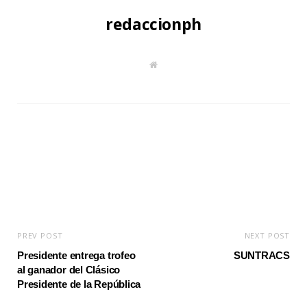
redaccionph
W
e
b
s
i
t
e
PREV POST
NEXT POST
Presidente entrega trofeo
SUNTRACS
al ganador del Clásico
Presidente de la República