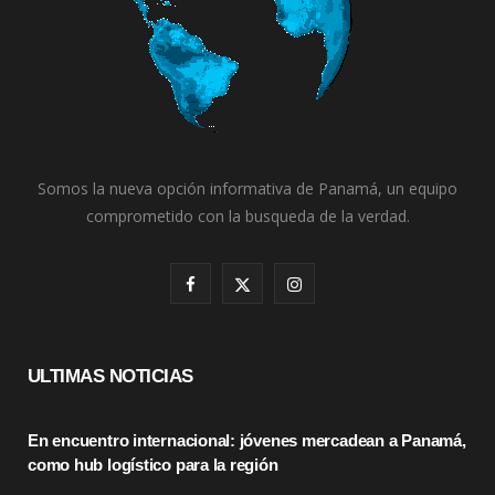
Somos la nueva opción informativa de Panamá, un equipo
comprometido con la busqueda de la verdad.
F
X
I
a
(
n
c
T
s
ULTIMAS NOTICIAS
e
w
t
En encuentro internacional: jóvenes mercadean a Panamá,
b
i
a
como hub logístico para la región
o
t
g