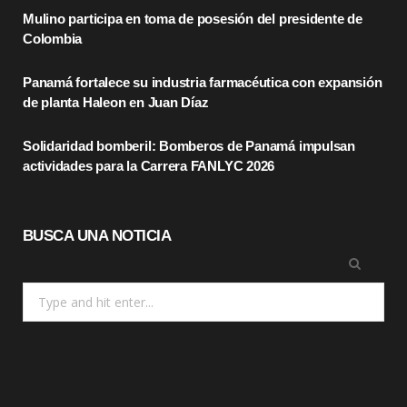
Mulino participa en toma de posesión del presidente de
o
t
r
Colombia
k
e
a
Panamá fortalece su industria farmacéutica con expansión
r
m
de planta Haleon en Juan Díaz
)
Solidaridad bomberil: Bomberos de Panamá impulsan
actividades para la Carrera FANLYC 2026
BUSCA UNA NOTICIA
Search
for: