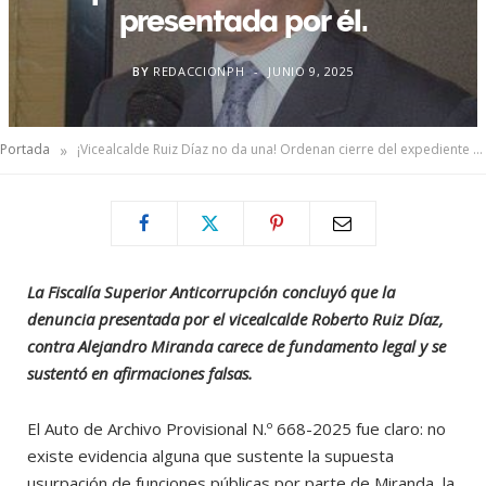
presentada por él.
BY
REDACCIONPH
JUNIO 9, 2025
»
Portada
¡Vicealcalde Ruiz Díaz no da una! Ordenan cierre del expediente de la denuncia presentada por él.
La Fiscalía Superior Anticorrupción concluyó que la
denuncia presentada por el vicealcalde Roberto Ruiz Díaz,
contra Alejandro Miranda carece de fundamento legal y se
sustentó en afirmaciones falsas.
El Auto de Archivo Provisional N.º 668-2025 fue claro: no
existe evidencia alguna que sustente la supuesta
usurpación de funciones públicas por parte de Miranda, la