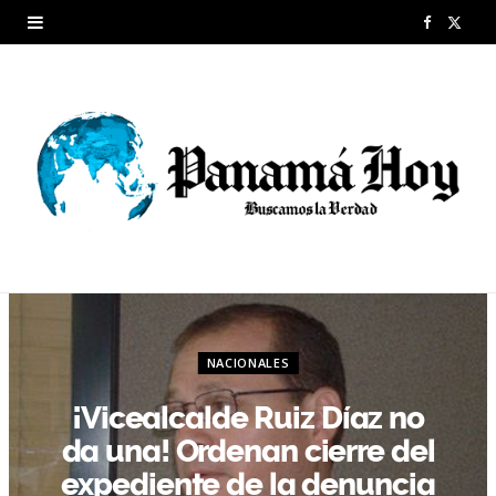
F
X
a
(
c
T
e
w
b
i
o
t
o
t
k
e
NACIONALES
r
¡Vicealcalde Ruiz Díaz no
)
da una! Ordenan cierre del
expediente de la denuncia