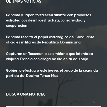
ULTIMAS NOTICIAS
e
w
t
Panamá y Japón fortalecen alianza con proyectos
b
i
a
estratégicos de infraestructura, conectividad y
o
t
g
cooperación
o
t
r
Panamá resalta el papel estratégico del Canal ante
oficiales militares de República Dominicana
k
e
a
r
m
Capturan en Tocumen a colombiana que intentaba
viajar a Francia con droga oculta en su equipaje
)
Gobierno efectuará este jueves el pago de la segunda
partida del Décimo Tercer Mes
BUSCA UNA NOTICIA