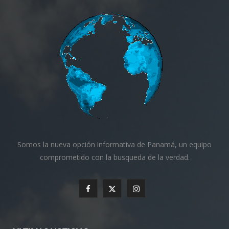
Somos la nueva opción informativa de Panamá, un equipo
comprometido con la busqueda de la verdad.
F
X
I
a
(
n
c
T
s