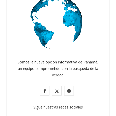
Somos la nueva opción informativa de Panamá,
un equipo comprometido con la busqueda de la
verdad.
F
X
I
a
(
n
Sígue nuestras redes sociales
c
T
s