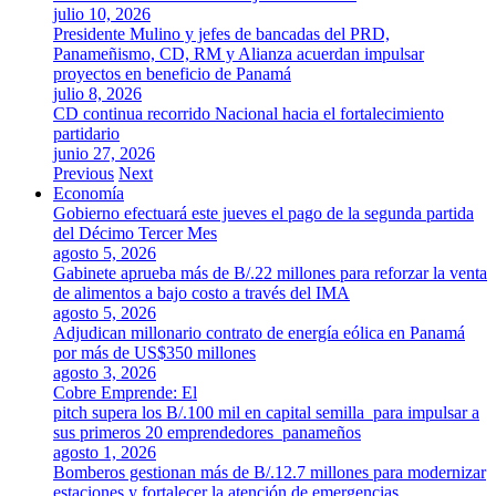
julio 10, 2026
Presidente Mulino y jefes de bancadas del PRD,
Panameñismo, CD, RM y Alianza acuerdan impulsar
proyectos en beneficio de Panamá
julio 8, 2026
CD continua recorrido Nacional hacia el fortalecimiento
partidario
junio 27, 2026
Previous
Next
Economía
Gobierno efectuará este jueves el pago de la segunda partida
del Décimo Tercer Mes
agosto 5, 2026
Gabinete aprueba más de B/.22 millones para reforzar la venta
de alimentos a bajo costo a través del IMA
agosto 5, 2026
Adjudican millonario contrato de energía eólica en Panamá
por más de US$350 millones
agosto 3, 2026
Cobre Emprende: El
pitch supera los B/.100 mil en capital semilla para impulsar a
sus primeros 20 emprendedores panameños
agosto 1, 2026
Bomberos gestionan más de B/.12.7 millones para modernizar
estaciones y fortalecer la atención de emergencias