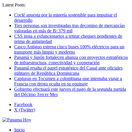
Latest Posts:
Coclé apuesta por la minería sostenible para impulsar el
desarrollo
Tres personas son investigadas tras decomiso de mercancías
valoradas en más de B/.379 mil
CSS insta a exfuncionarios a retirar cheques pendientes de
prima de antigüedad
Casco Antiguo estrena cinco buses 100% eléctricos para un
transporte más limpio y moderno
Panamá y Japón fortalecen alianza con proyectos estratégicos
de infraestructura, conectividad y cooperación
Panamá resalta el papel estratégico del Canal ante oficiales
militares de República Dominicana
Capturan en Tocumen a colombiana que intentaba viajar a
Francia con droga oculta en su equipaje
Gobierno efectuará este jueves el pago de la segunda partida
del Décimo Tercer Mes
Facebook
X (Twitter)
Inicio