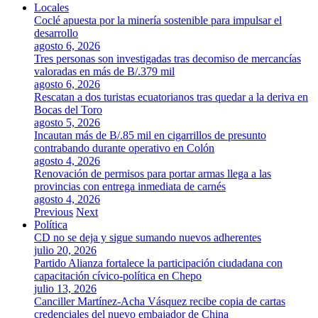
Locales
Coclé apuesta por la minería sostenible para impulsar el
desarrollo
agosto 6, 2026
Tres personas son investigadas tras decomiso de mercancías
valoradas en más de B/.379 mil
agosto 6, 2026
Rescatan a dos turistas ecuatorianos tras quedar a la deriva en
Bocas del Toro
agosto 5, 2026
Incautan más de B/.85 mil en cigarrillos de presunto
contrabando durante operativo en Colón
agosto 4, 2026
Renovación de permisos para portar armas llega a las
provincias con entrega inmediata de carnés
agosto 4, 2026
Previous
Next
Política
CD no se deja y sigue sumando nuevos adherentes
julio 20, 2026
Partido Alianza fortalece la participación ciudadana con
capacitación cívico-política en Chepo
julio 13, 2026
Canciller Martínez-Acha Vásquez recibe copia de cartas
credenciales del nuevo embajador de China