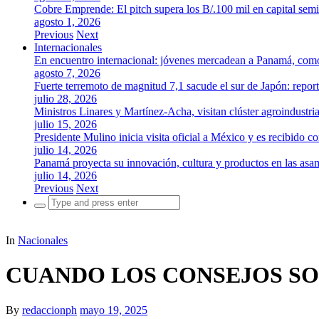
Cobre Emprende: El pitch supera los B/.100 mil en capital se
agosto 1, 2026
Previous
Next
Internacionales
En encuentro internacional: jóvenes mercadean a Panamá, como 
agosto 7, 2026
Fuerte terremoto de magnitud 7,1 sacude el sur de Japón: repor
julio 28, 2026
Ministros Linares y Martínez-Acha, visitan clúster agroindustr
julio 15, 2026
Presidente Mulino inicia visita oficial a México y es recibido
julio 14, 2026
Panamá proyecta su innovación, cultura y productos en las as
julio 14, 2026
Previous
Next
Search
for:
In
Nacionales
CUANDO LOS CONSEJOS SO
By
redaccionph
mayo 19, 2025