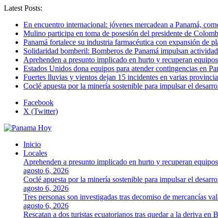
Latest Posts:
En encuentro internacional: jóvenes mercadean a Panamá, como 
Mulino participa en toma de posesión del presidente de Colomb
Panamá fortalece su industria farmacéutica con expansión de p
Solidaridad bomberil: Bomberos de Panamá impulsan activida
Aprehenden a presunto implicado en hurto y recuperan equipos
Estados Unidos dona equipos para atender contingencias en P
Fuertes lluvias y vientos dejan 15 incidentes en varias provinc
Coclé apuesta por la minería sostenible para impulsar el desarro
Facebook
X (Twitter)
Inicio
Locales
Aprehenden a presunto implicado en hurto y recuperan equipos
agosto 6, 2026
Coclé apuesta por la minería sostenible para impulsar el desarro
agosto 6, 2026
Tres personas son investigadas tras decomiso de mercancías va
agosto 6, 2026
Rescatan a dos turistas ecuatorianos tras quedar a la deriva en 