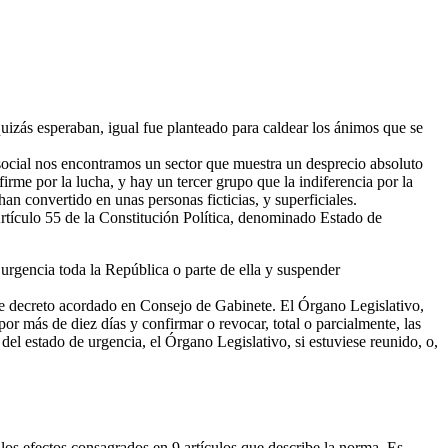
uizás esperaban, igual fue planteado para caldear los ánimos que se
ocial nos encontramos un sector que muestra un desprecio absoluto
irme por la lucha, y hay un tercer grupo que la indiferencia por la
 han convertido en unas personas ficticias, y superficiales.
Artículo 55 de la Constitución Política, denominado Estado de
rgencia toda la República o parte de ella y suspender
nte decreto acordado en Consejo de Gabinete. El Órgano Legislativo,
por más de diez días y confirmar o revocar, total o parcialmente, las
del estado de urgencia, el Órgano Legislativo, si estuviese reunido, o,
 los efectos consagrados en 9 artículos que describe la norma. Es