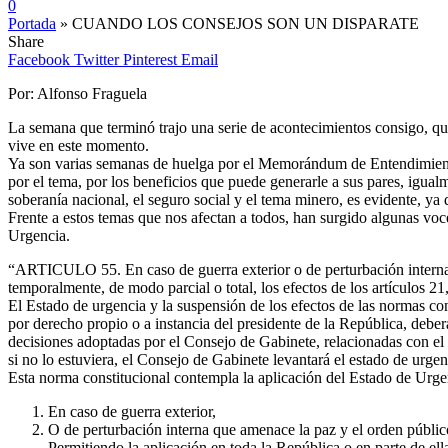
0
Portada
»
CUANDO LOS CONSEJOS SON UN DISPARATE
Share
Facebook
Twitter
Pinterest
Email
Por: Alfonso Fraguela
La semana que terminó trajo una serie de acontecimientos consigo, qu
vive en este momento.
Ya son varias semanas de huelga por el Memorándum de Entendimiento
por el tema, por los beneficios que puede generarle a sus pares, igualm
soberanía nacional, el seguro social y el tema minero, es evidente, ya q
Frente a estos temas que nos afectan a todos, han surgido algunas voc
Urgencia.
“ARTICULO 55. En caso de guerra exterior o de perturbación interna q
temporalmente, de modo parcial o total, los efectos de los artículos 21
El Estado de urgencia y la suspensión de los efectos de las normas c
por derecho propio o a instancia del presidente de la República, deberá
decisiones adoptadas por el Consejo de Gabinete, relacionadas con el e
si no lo estuviera, el Consejo de Gabinete levantará el estado de urgen
Esta norma constitucional contempla la aplicación del Estado de Urge
En caso de guerra exterior,
O de perturbación interna que amenace la paz y el orden públic
Permitiendo la aplicación en toda la República o en parte de el