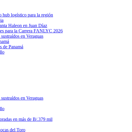
hub logístico para la región
ia
lanta Haleon en Juan Díaz
des para la Carrera FANLYC 2026
 sustraídos en Veraguas
anamá
ias de Panamá
llo
 sustraídos en Veraguas
llo
loradas en más de B/.379 mil
Bocas del Toro