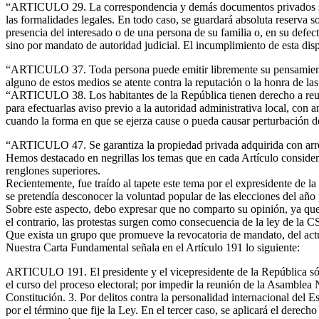
“ARTICULO 29. La correspondencia y demás documentos privados son i
las formalidades legales. En todo caso, se guardará absoluta reserva s
presencia del interesado o de una persona de su familia o, en su defe
sino por mandato de autoridad judicial. El incumplimiento de esta disp
“ARTICULO 37. Toda persona puede emitir libremente su pensamiento de
alguno de estos medios se atente contra la reputación o la honra de las
“ARTICULO 38. Los habitantes de la República tienen derecho a reunirs
para efectuarlas aviso previo a la autoridad administrativa local, con 
cuando la forma en que se ejerza cause o pueda causar perturbación del
“ARTICULO 47. Se garantiza la propiedad privada adquirida con arregl
Hemos destacado en negrillas los temas que en cada Artículo consideram
renglones superiores.
Recientemente, fue traído al tapete este tema por el expresidente de l
se pretendía desconocer la voluntad popular de las elecciones del año
Sobre este aspecto, debo expresar que no comparto su opinión, ya que el
el contrario, las protestas surgen como consecuencia de la ley de l
Que exista un grupo que promueve la revocatoria de mandato, del actu
Nuestra Carta Fundamental señala en el Artículo 191 lo siguiente:
ARTICULO 191. El presidente y el vicepresidente de la República sólo 
el curso del proceso electoral; por impedir la reunión de la Asamblea 
Constitución. 3. Por delitos contra la personalidad internacional del E
por el término que fije la Ley. En el tercer caso, se aplicará el derech