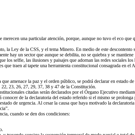
e merecen una particular atención, porque, aunque no tuvo el eco que q
, la Ley de la CSS, y el tema Minero. En medio de este descontento s
ente hay un sector que aunque se debilita, no se quiebra y se mantiene f
ue los selfie, las ilusiones y paisajes que adornan las redes sociales los
es que traen al tapete una herramienta constitucional consagrada en el 
ue amenace la paz y el orden público, se podrá declarar en estado de u
, 22, 23, 26, 27, 29, 37, 38 y 47 de la Constitución.
onstitucionales citadas serán declarados por el Órgano Ejecutivo media
 conocer de la declaratoria del estado referido si el mismo se prolonga 
stado de urgencia. Al cesar la causa que haya motivado la declaratoria 
cia”.
ncia, cuando se den dos condiciones:
o.
la, y trayendo consigo la suspensión temporal de modo parcial o total de