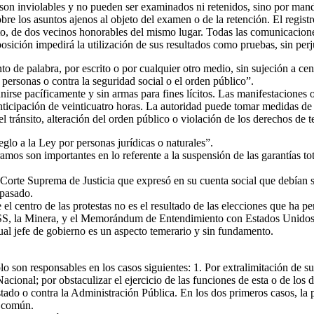
nviolables y no pueden ser examinados ni retenidos, sino por mandat
obre los asuntos ajenos al objeto del examen o de la retención. El regis
cto, de dos vecinos honorables del mismo lugar. Todas las comunicacione
osición impedirá la utilización de sus resultados como pruebas, sin perj
 palabra, por escrito o por cualquier otro medio, sin sujeción a censu
 personas o contra la seguridad social o el orden público”.
e pacíficamente y sin armas para fines lícitos. Las manifestaciones o r
anticipación de veinticuatro horas. La autoridad puede tomar medidas de 
 tránsito, alteración del orden público o violación de los derechos de t
o a la Ley por personas jurídicas o naturales”.
os son importantes en lo referente a la suspensión de las garantías tot
a Corte Suprema de Justicia que expresó en su cuenta social que debían 
 pasado.
 centro de las protestas no es el resultado de las elecciones que ha per
a CSS, la Minera, y el Memorándum de Entendimiento con Estados Unidos
al jefe de gobierno es un aspecto temerario y sin fundamento.
son responsables en los casos siguientes: 1. Por extralimitación de sus
Nacional; por obstaculizar el ejercicio de las funciones de esta o de lo
stado o contra la Administración Pública. En los dos primeros casos, la 
o común.