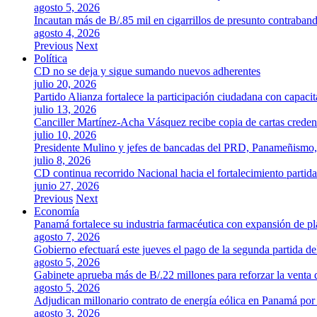
agosto 5, 2026
Incautan más de B/.85 mil en cigarrillos de presunto contraban
agosto 4, 2026
Previous
Next
Política
CD no se deja y sigue sumando nuevos adherentes
julio 20, 2026
Partido Alianza fortalece la participación ciudadana con capaci
julio 13, 2026
Canciller Martínez-Acha Vásquez recibe copia de cartas crede
julio 10, 2026
Presidente Mulino y jefes de bancadas del PRD, Panameñismo
julio 8, 2026
CD continua recorrido Nacional hacia el fortalecimiento partida
junio 27, 2026
Previous
Next
Economía
Panamá fortalece su industria farmacéutica con expansión de p
agosto 7, 2026
Gobierno efectuará este jueves el pago de la segunda partida 
agosto 5, 2026
Gabinete aprueba más de B/.22 millones para reforzar la venta 
agosto 5, 2026
Adjudican millonario contrato de energía eólica en Panamá po
agosto 3, 2026