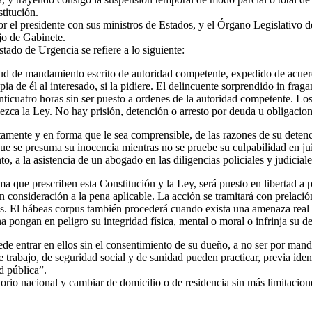
stitución.
r el presidente con sus ministros de Estados, y el Órgano Legislativo 
ejo de Gabinete.
tado de Urgencia se refiere a lo siguiente:
d de mandamiento escrito de autoridad competente, expedido de acuerd
a de él al interesado, si la pidiere. El delincuente sorprendido in fra
ticuatro horas sin ser puesto a ordenes de la autoridad competente. Los
blezca la Ley. No hay prisión, detención o arresto por deuda u obligacio
te y en forma que le sea comprensible, de las razones de su detenció
e se presuma su inocencia mientras no se pruebe su culpabilidad en jui
 a la asistencia de un abogado en las diligencias policiales y judicial
que prescriben esta Constitución y la Ley, será puesto en libertad a p
n consideración a la pena aplicable. La acción se tramitará con prelaci
s. El hábeas corpus también procederá cuando exista una amenaza real o 
a pongan en peligro su integridad física, mental o moral o infrinja su d
entrar en ellos sin el consentimiento de su dueño, a no ser por mandat
trabajo, de seguridad social y de sanidad pueden practicar, previa identif
d pública”.
io nacional y cambiar de domicilio o de residencia sin más limitaciones