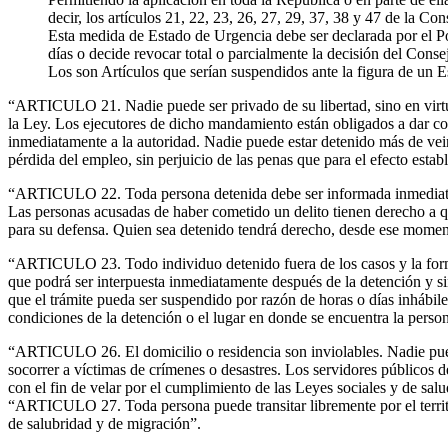
decir, los artículos 21, 22, 23, 26, 27, 29, 37, 38 y 47 de la Con
Esta medida de Estado de Urgencia debe ser declarada por el Po
días o decide revocar total o parcialmente la decisión del Cons
Los son Artículos que serían suspendidos ante la figura de un Es
“ARTICULO 21. Nadie puede ser privado de su libertad, sino en virtu
la Ley. Los ejecutores de dicho mandamiento están obligados a dar copi
inmediatamente a la autoridad. Nadie puede estar detenido más de vein
pérdida del empleo, sin perjuicio de las penas que para el efecto esta
“ARTICULO 22. Toda persona detenida debe ser informada inmediatamen
Las personas acusadas de haber cometido un delito tienen derecho a qu
para su defensa. Quien sea detenido tendrá derecho, desde ese momento,
“ARTICULO 23. Todo individuo detenido fuera de los casos y la forma 
que podrá ser interpuesta inmediatamente después de la detención y si
que el trámite pueda ser suspendido por razón de horas o días inhábile
condiciones de la detención o el lugar en donde se encuentra la person
“ARTICULO 26. El domicilio o residencia son inviolables. Nadie puede 
socorrer a víctimas de crímenes o desastres. Los servidores públicos de 
con el fin de velar por el cumplimiento de las Leyes sociales y de salu
“ARTICULO 27. Toda persona puede transitar libremente por el territor
de salubridad y de migración”.