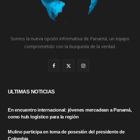
Somos la nueva opción informativa de Panamá, un equipo
comprometido con la busqueda de la verdad.
F
X
I
a
(
n
c
T
s
ULTIMAS NOTICIAS
e
w
t
En encuentro internacional: jóvenes mercadean a Panamá,
b
i
a
como hub logístico para la región
o
t
g
Mulino participa en toma de posesión del presidente de
o
t
r
Colombia