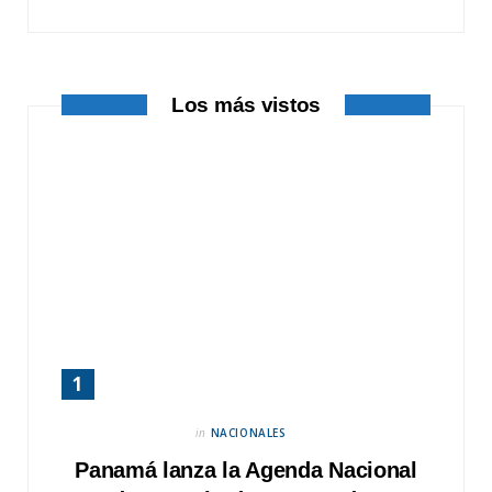
k
e
a
r
m
Los más vistos
)
in
NACIONALES
Panamá lanza la Agenda Nacional