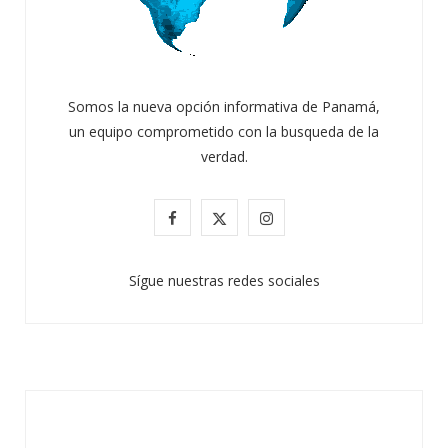
Somos la nueva opción informativa de Panamá,
un equipo comprometido con la busqueda de la
verdad.
ATANDO CABOS
F
X
I
JULIO 30, 2026
a
(
n
Sígue nuestras redes sociales
c
T
s
e
w
t
b
i
a
o
t
g
o
t
r