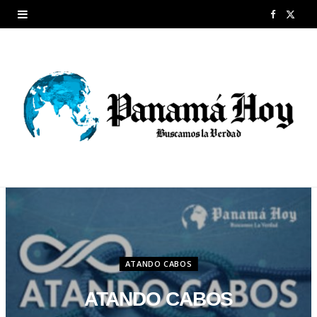
F
X
a
(
c
T
e
w
b
i
o
t
o
t
k
e
r
ATANDO CABOS
)
ATANDO CABOS