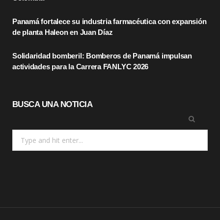
k
e
a
Panamá fortalece su industria farmacéutica con expansión
r
m
de planta Haleon en Juan Díaz
)
Solidaridad bomberil: Bomberos de Panamá impulsan
actividades para la Carrera FANLYC 2026
BUSCA UNA NOTICIA
Search
for: