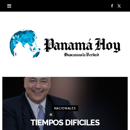
F
X
a
(
c
T
e
w
b
i
o
t
o
t
k
e
r
NACIONALES
)
TIEMPOS DIFICILES