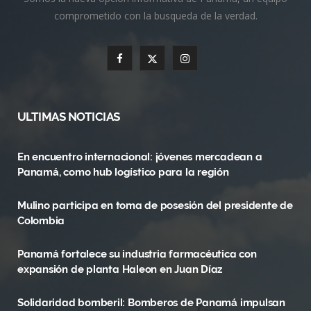
comprometido con la busqueda de la verdad.
F
X
I
a
(
n
c
T
s
ULTIMAS NOTICIAS
e
w
t
En encuentro internacional: jóvenes mercadean a
b
i
a
Panamá, como hub logístico para la región
o
t
g
Mulino participa en toma de posesión del presidente de
o
t
r
Colombia
k
e
a
Panamá fortalece su industria farmacéutica con
r
m
expansión de planta Haleon en Juan Díaz
)
Solidaridad bomberil: Bomberos de Panamá impulsan