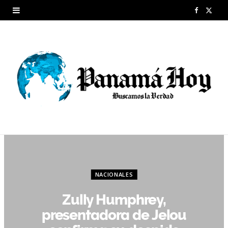
F
X
a
(
c
T
e
w
b
i
o
t
o
t
k
e
r
NACIONALES
)
Zully Humphrey,
presentadora de Jelou