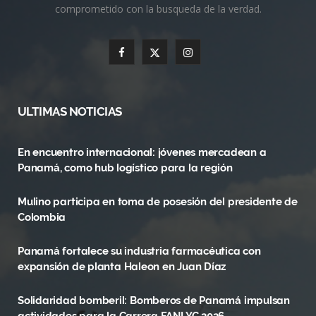
comprometido con la busqueda de la verdad.
F
X
I
a
(
n
c
T
s
ULTIMAS NOTICIAS
e
w
t
En encuentro internacional: jóvenes mercadean a
b
i
a
Panamá, como hub logístico para la región
o
t
g
Mulino participa en toma de posesión del presidente de
o
t
r
Colombia
k
e
a
Panamá fortalece su industria farmacéutica con
r
m
expansión de planta Haleon en Juan Díaz
)
Solidaridad bomberil: Bomberos de Panamá impulsan
actividades para la Carrera FANLYC 2026