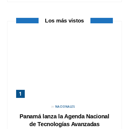
k
e
a
r
m
Los más vistos
)
in
NACIONALES
Panamá lanza la Agenda Nacional
de Tecnologías Avanzadas