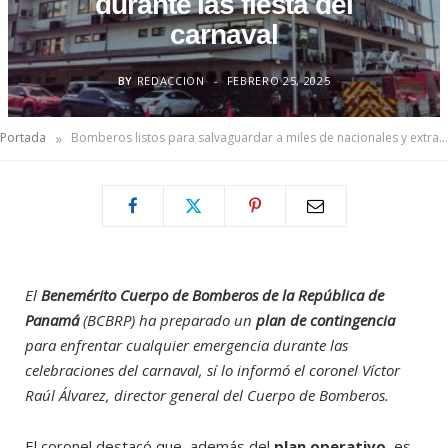
durante las fiesta del
carnaval
BY
REDACCION
FEBRERO 25, 2025
»
Portada
Bomberos listos para salvaguardar a miles de nacionales y extranjeros durante las fiesta del carnaval
El
Benemérito Cuerpo de Bomberos de la República de
Panamá
(BCBRP) ha preparado un
plan de contingencia
para enfrentar cualquier emergencia durante las
celebraciones del carnaval, sí lo informó el coronel Víctor
Raúl Álvarez, director general del Cuerpo de Bomberos.
El coronel destacó que, además del
plan operativo
, es