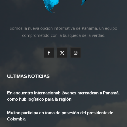
Somos la nueva opción informativa de Panamá, un equipo
comprometido con la busqueda de la verdad.
F
X
I
a
(
n
c
T
s
ULTIMAS NOTICIAS
e
w
t
En encuentro internacional: jóvenes mercadean a Panamá,
b
i
a
como hub logístico para la región
o
t
g
Mulino participa en toma de posesión del presidente de
o
t
r
Colombia
k
e
a