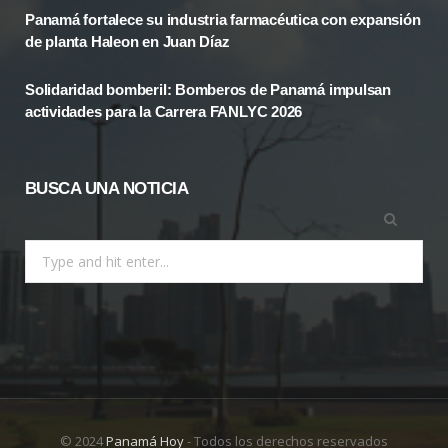
Panamá fortalece su industria farmacéutica con expansión
r
m
de planta Haleon en Juan Díaz
)
Solidaridad bomberil: Bomberos de Panamá impulsan
actividades para la Carrera FANLYC 2026
BUSCA UNA NOTICIA
Search
for:
© 2024
Panamá Hoy
- Todos los derechos reservados