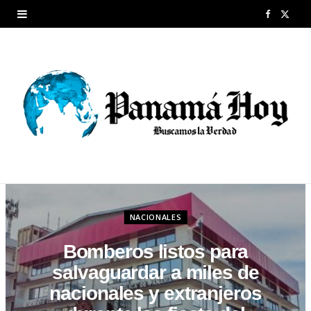
F
X
a
(
c
T
e
w
b
i
o
t
o
t
k
e
NACIONALES
r
Bomberos listos para
)
salvaguardar a miles de
nacionales y extranjeros