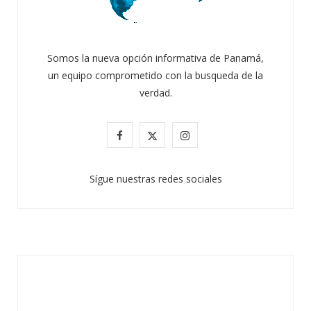
Somos la nueva opción informativa de Panamá,
un equipo comprometido con la busqueda de la
verdad.
F
X
I
a
(
n
Sígue nuestras redes sociales
c
T
s
e
w
t
b
i
a
o
t
g
o
t
r