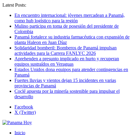
Latest Posts:
En encuentro internacional: jóvenes mercadean a Panamá,
como hub logístico para la región
Mulino participa en toma de posesión del presidente de
Colombia
Panamá fortalece su industria farmacéutica con expansión de
planta Haleon en Juan Díaz
Solidaridad bomberil: Bomberos de Panamá impulsan
actividades para la Carrera FANLYC 2026
Aprehenden a presunto implicado en hurto y recuperan
equipos sustraídos en Veraguas
Estados Unidos dona equipos para atender contingencias en
Panamá
Fuertes lluvias y vientos dejan 15 incidentes en varias
provincias de Panamá
Coclé apuesta por la minería sostenible para impulsar el
desarrollo
Facebook
X (Twitter)
Inicio