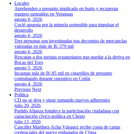
Locales
Aprehenden a presunto implicado en hurto y recuperan
equipos sustraídos en Veraguas
agosto 6, 2026
Coclé apuesta por la minería sostenible para impulsar el
desarrollo
agosto 6, 2026
Tres personas son investigadas tras decomiso de mercancías
valoradas en más de B/.379 mil
agosto 6, 2026
Rescatan a dos turistas ecuatorianos tras quedar a la deriva en
Bocas del Toro
agosto 5, 2026
Incautan más de B/.85 mil en cigarrillos de presunto
contrabando durante operativo en Colón
agosto 4, 2026
Previous
Next
Política
CD no se deja y sigue sumando nuevos adherentes
julio 20, 2026
Partido Alianza fortalece la participación ciudadana con
capacitación cívico-política en Chepo
julio 13, 2026
Canciller Martínez-Acha Vásquez recibe copia de cartas
credenciales del nuevo embajador de China