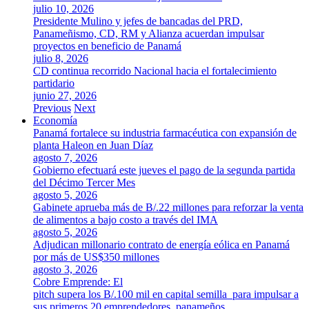
julio 10, 2026
Presidente Mulino y jefes de bancadas del PRD,
Panameñismo, CD, RM y Alianza acuerdan impulsar
proyectos en beneficio de Panamá
julio 8, 2026
CD continua recorrido Nacional hacia el fortalecimiento
partidario
junio 27, 2026
Previous
Next
Economía
Panamá fortalece su industria farmacéutica con expansión de
planta Haleon en Juan Díaz
agosto 7, 2026
Gobierno efectuará este jueves el pago de la segunda partida
del Décimo Tercer Mes
agosto 5, 2026
Gabinete aprueba más de B/.22 millones para reforzar la venta
de alimentos a bajo costo a través del IMA
agosto 5, 2026
Adjudican millonario contrato de energía eólica en Panamá
por más de US$350 millones
agosto 3, 2026
Cobre Emprende: El
pitch supera los B/.100 mil en capital semilla para impulsar a
sus primeros 20 emprendedores panameños