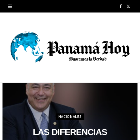
F
X
a
(
c
T
e
w
b
i
o
t
o
t
k
e
r
NACIONALES
)
LAS DIFERENCIAS