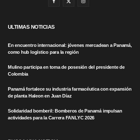
F
X
I
a
(
n
c
T
s
ULTIMAS NOTICIAS
e
w
t
En encuentro internacional: jóvenes mercadean a Panamá,
b
i
a
como hub logístico para la región
o
t
g
Mulino participa en toma de posesión del presidente de
o
t
r
Colombia
k
e
a
Panamá fortalece su industria farmacéutica con expansión
r
m
de planta Haleon en Juan Díaz
)
Solidaridad bomberil: Bomberos de Panamá impulsan
actividades para la Carrera FANLYC 2026