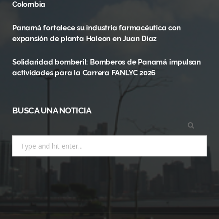
Colombia
k
e
a
Panamá fortalece su industria farmacéutica con
r
m
expansión de planta Haleon en Juan Díaz
)
Solidaridad bomberil: Bomberos de Panamá impulsan
actividades para la Carrera FANLYC 2026
BUSCA UNA NOTICIA
Search
for: