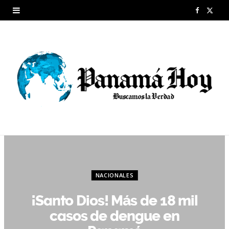
F
X
a
(
c
T
e
w
b
i
o
t
o
t
k
e
r
NACIONALES
)
¡Santo Dios! Más de 18 mil
casos de dengue en