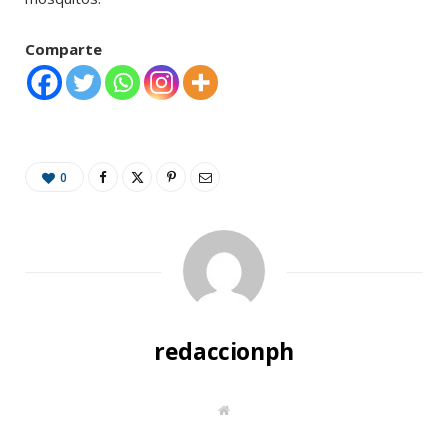
Comparte
0
redaccionph
W
e
b