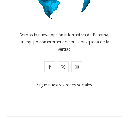
Somos la nueva opción informativa de Panamá,
un equipo comprometido con la busqueda de la
verdad.
F
X
I
a
(
n
Sígue nuestras redes sociales
c
T
s
e
w
t
b
i
a
o
t
g