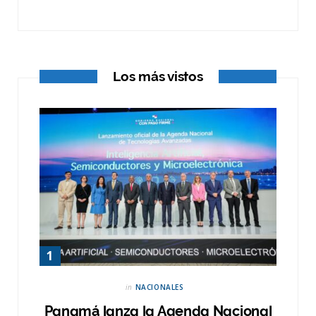
o
t
r
k
e
a
r
m
Los más vistos
)
in
NACIONALES
Panamá lanza la Agenda Nacional