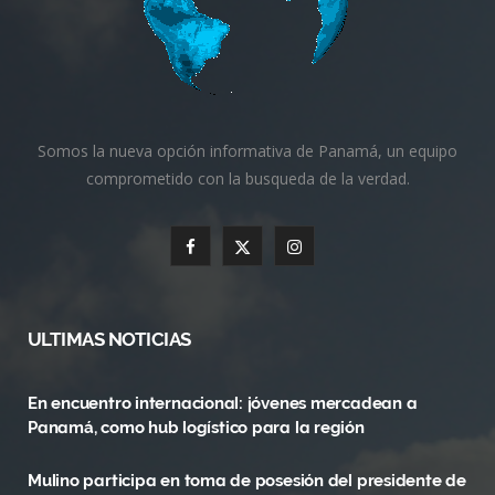
Somos la nueva opción informativa de Panamá, un equipo
comprometido con la busqueda de la verdad.
F
X
I
a
(
n
c
T
s
ULTIMAS NOTICIAS
e
w
t
En encuentro internacional: jóvenes mercadean a
b
i
a
Panamá, como hub logístico para la región
o
t
g
Mulino participa en toma de posesión del presidente de
o
t
r