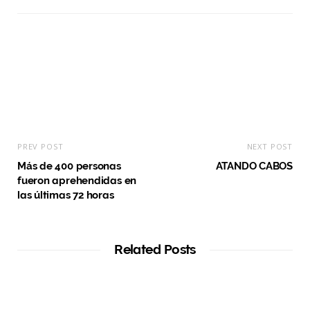
s
i
t
e
PREV POST
NEXT POST
Más de 400 personas
ATANDO CABOS
fueron aprehendidas en
las últimas 72 horas
Related Posts