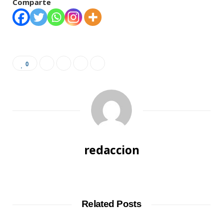
Comparte
0
redaccion
W
e
b
Related Posts
s