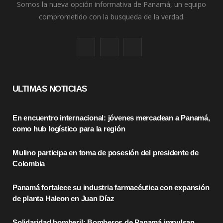
Somos la nueva opción informativa de Panamá, un equipo
comprometido con la busqueda de la verdad.
F
X
I
a
(
n
c
T
s
ULTIMAS NOTICIAS
e
w
t
En encuentro internacional: jóvenes mercadean a Panamá,
b
i
a
como hub logístico para la región
o
t
g
Mulino participa en toma de posesión del presidente de
o
t
r
Colombia
k
e
a
Panamá fortalece su industria farmacéutica con expansión
r
m
de planta Haleon en Juan Díaz
)
Solidaridad bomberil: Bomberos de Panamá impulsan