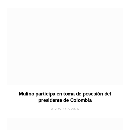
i
t
e
Mulino participa en toma de posesión del
presidente de Colombia
AGOSTO 7, 2026