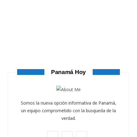
ATANDO CABOS
ATANDO CABOS
AGOSTO 4, 2026
Panamá Hoy
Somos la nueva opción informativa de Panamá,
un equipo comprometido con la busqueda de la
verdad.
F
X
I