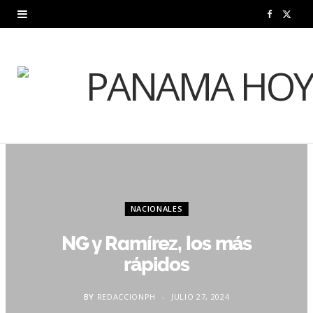
F
X
a
(
c
T
e
w
b
i
o
t
o
t
NACIONALES
k
e
NG y Ramírez, los más
r
rápidos
)
BY
REDACCIONPH
JULIO 27, 2024