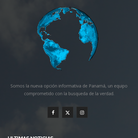
Somos la nueva opción informativa de Panamá, un equipo
comprometido con la busqueda de la verdad.
F
X
I
a
(
n
c
T
s