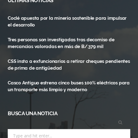
ULTIMAS NOTICIAS
e
w
t
Coclé apuesta por la minería sostenible para impulsar
b
i
a
el desarrollo
o
t
g
Tres personas son investigadas tras decomiso de
o
t
r
mercancías valoradas en más de B/.379 mil
k
e
a
CSS insta a exfuncionarios a retirar cheques pendientes
r
m
de prima de antigüedad
)
Casco Antiguo estrena cinco buses 100% eléctricos para
un transporte más limpio y moderno
BUSCA UNA NOTICIA
Search