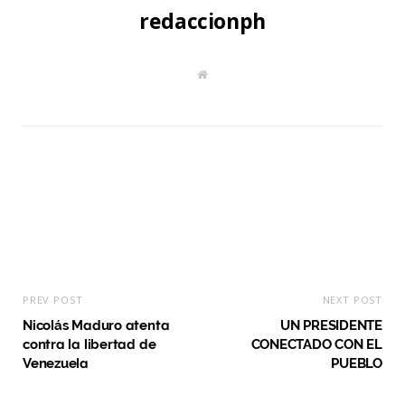
redaccionph
W
e
b
s
i
t
e
PREV POST
NEXT POST
Nicolás Maduro atenta
UN PRESIDENTE
contra la libertad de
CONECTADO CON EL
Venezuela
PUEBLO