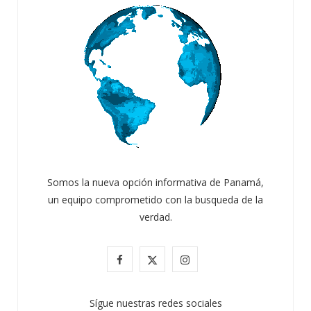
Somos la nueva opción informativa de Panamá,
un equipo comprometido con la busqueda de la
verdad.
F
X
I
a
(
n
Sígue nuestras redes sociales
c
T
s