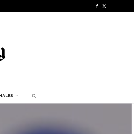
F
X
a
(
c
T
e
w
b
i
o
t
o
t
k
e
NALES
r
)