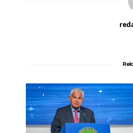
red
Rel