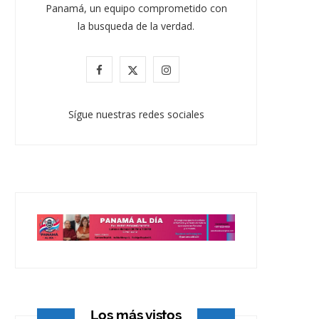
Panamá, un equipo comprometido con
la busqueda de la verdad.
F
X
I
a
(
n
Sígue nuestras redes sociales
c
T
s
e
w
t
b
i
a
o
t
g
o
t
r
k
e
a
r
m
)
Los más vistos