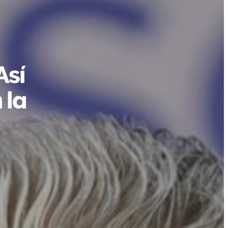
Así
 la