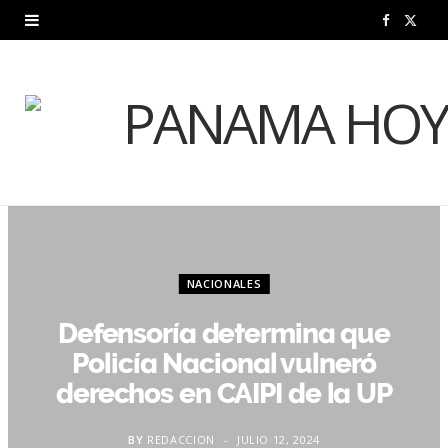
F
X
a
(
c
T
e
w
b
i
o
t
o
t
NACIONALES
k
e
Defensoría determina que
r
Policía Nacional vulneró
)
derechos en CAIPI de la UP
BY
REDACCION
JULIO 12, 2024