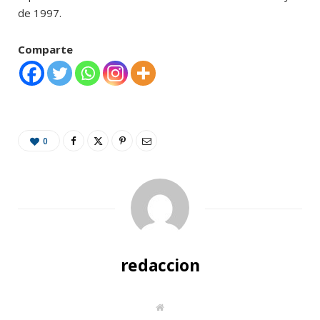
de 1997.
Comparte
0
redaccion
W
e