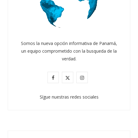
Somos la nueva opción informativa de Panamá,
un equipo comprometido con la busqueda de la
verdad.
F
X
I
a
(
n
Sígue nuestras redes sociales
c
T
s
e
w
t
b
i
a
o
t
g