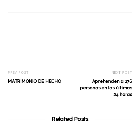
b
s
i
t
e
PREV POST
NEXT POST
MATRIMONIO DE HECHO
Aprehenden a 176
personas en las últimas
24 horas
Related Posts