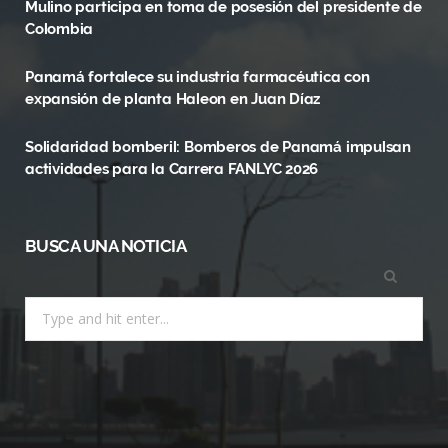
Mulino participa en toma de posesión del presidente de
o
t
r
Colombia
k
e
a
Panamá fortalece su industria farmacéutica con
r
m
expansión de planta Haleon en Juan Díaz
)
Solidaridad bomberil: Bomberos de Panamá impulsan
actividades para la Carrera FANLYC 2026
BUSCA UNA NOTICIA
Search
for: