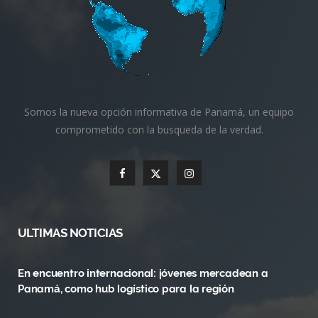
Somos la nueva opción informativa de Panamá, un equipo
comprometido con la busqueda de la verdad.
F
X
I
a
(
n
c
T
s
ULTIMAS NOTICIAS
e
w
t
En encuentro internacional: jóvenes mercadean a
b
i
a
Panamá, como hub logístico para la región
o
t
g