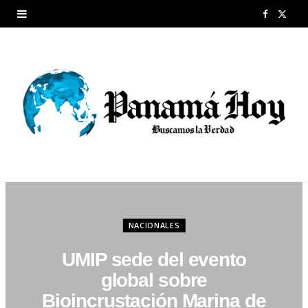
F
X
a
(
c
T
e
w
b
i
o
t
o
t
k
e
NACIONALES
r
UMIP sede del evento
)
global sobre
Bioincrustación Marina de