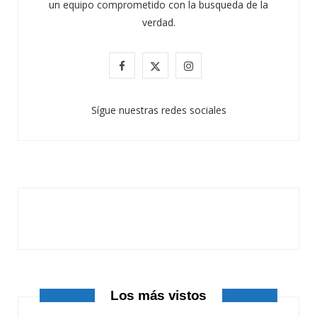
un equipo comprometido con la busqueda de la
verdad.
F
X
I
a
(
n
Sígue nuestras redes sociales
c
T
s
e
w
t
b
i
a
o
t
g
o
t
r
k
e
a
r
m
Los más vistos
)