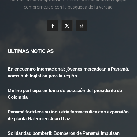
comprometido con la busqueda de la verdad.
F
X
I
a
(
n
c
T
s
ULTIMAS NOTICIAS
e
w
t
En encuentro internacional: jóvenes mercadean a Panamá,
b
i
a
como hub logístico para la región
o
t
g
Mulino participa en toma de posesión del presidente de
o
t
r
Colombia
k
e
a
Panamá fortalece su industria farmacéutica con expansión
r
m
de planta Haleon en Juan Díaz
)
Solidaridad bomberil: Bomberos de Panamá impulsan