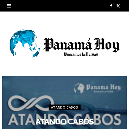
F
X
a
(
c
T
e
w
b
i
o
t
o
t
k
e
r
ATANDO CABOS
)
ATANDO CABOS