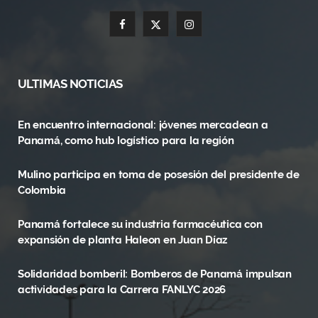
F
X
I
a
(
n
c
T
s
ULTIMAS NOTICIAS
e
w
t
En encuentro internacional: jóvenes mercadean a
b
i
a
Panamá, como hub logístico para la región
o
t
g
Mulino participa en toma de posesión del presidente de
o
t
r
Colombia
k
e
a
Panamá fortalece su industria farmacéutica con
r
m
expansión de planta Haleon en Juan Díaz
)
Solidaridad bomberil: Bomberos de Panamá impulsan
actividades para la Carrera FANLYC 2026