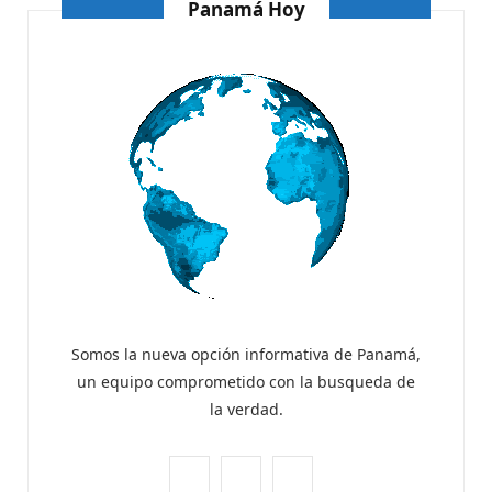
AGOSTO 4, 2026
Panamá Hoy
Somos la nueva opción informativa de Panamá,
un equipo comprometido con la busqueda de
la verdad.
F
X
I
ATANDO CABOS