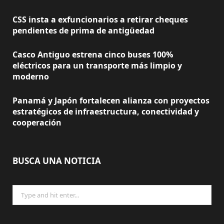
o
t
g
CSS insta a exfuncionarios a retirar cheques
o
t
r
pendientes de prima de antigüedad
k
e
a
Casco Antiguo estrena cinco buses 100%
r
m
eléctricos para un transporte más limpio y
moderno
)
Panamá y Japón fortalecen alianza con proyectos
estratégicos de infraestructura, conectividad y
cooperación
BUSCA UNA NOTICIA
Search
for: