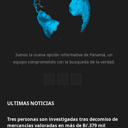
Somos la nueva opción informativa de Panamá, un
equipo comprometido con la busqueda de la verdad.
F
X
I
a
(
n
c
T
s
ULTIMAS NOTICIAS
e
w
t
Tres personas son investigadas tras decomiso de
b
i
a
mercancías valoradas en más de B/.379 mil