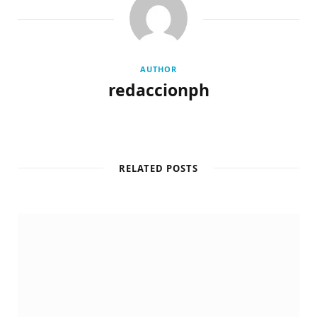
AUTHOR
redaccionph
W
e
b
RELATED POSTS
s
i
t
e